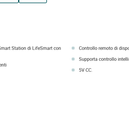
Smart Station di LifeSmart con
Controllo remoto di dispo
Supporta controllo intell
enti
5V CC.