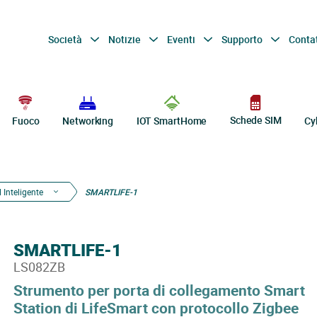
Società
Notizie
Eventi
Supporto
Conta
Schede SIM
Fuoco
Networking
IOT SmartHome
Cy
 Inteligente
SMARTLIFE-1
SMARTLIFE-1
LS082ZB
Strumento per porta di collegamento Smart
Station di LifeSmart con protocollo Zigbee