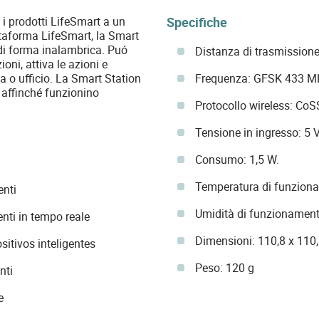
Specifiche
 i prodotti LifeSmart a un
ttaforma LifeSmart, la Smart
i di forma inalambrica. Puó
Distanza di trasmissione
ni, attiva le azioni e
Frequenza: GFSK 433 M
sa o ufficio. La Smart Station
o affinché funzionino
Protocollo wireless: CoS
Tensione in ingresso: 5 
Consumo: 1,5 W.
Temperatura di funzionam
enti
Umidità di funzionamen
genti in tempo reale
Dimensioni: 110,8 x 110
itivos inteligentes
Peso: 120 g
nti
e