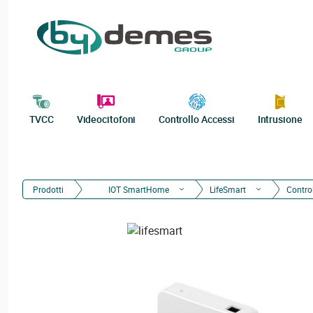
TVCC
Videocitofoni
Controllo Accessi
Intrusione
Prodotti
IOT SmartHome
LifeSmart
Control