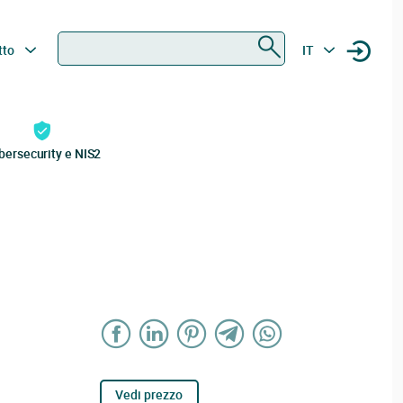
Ricerca
tto
IT
bersecurity e NIS2
Vedi prezzo