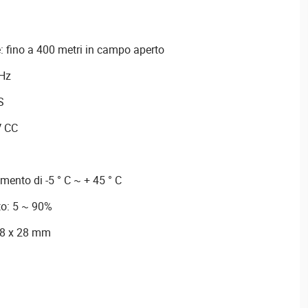
: fino a 400 metri in campo aperto
Hz
S
V CC
ento di -5 ° C ~ + 45 ° C
to: 5 ~ 90%
,8 x 28 mm