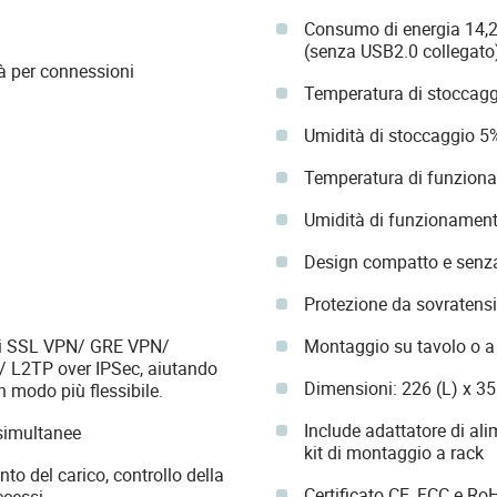
Consumo di energia 14,2
(senza USB2.0 collegato
à per connessioni
Temperatura di stoccagg
Umidità di stoccaggio 
Temperatura di funzion
Umidità di funzionamen
Design compatto e senza
Protezione da sovratens
cui SSL VPN/ GRE VPN/
Montaggio su tavolo o a
L2TP over IPSec, aiutando
Dimensioni: 226 (L) x 3
n modo più flessibile.
Include adattatore di ali
simultanee
kit di montaggio a rack
to del carico, controllo della
Certificato CE, FCC e Ro
ccessi