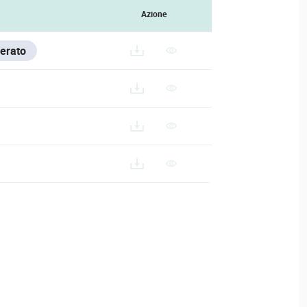
Azione
erato