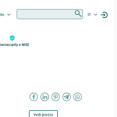
Ricerca
tto
IT
bersecurity e NIS2
Vedi prezzo