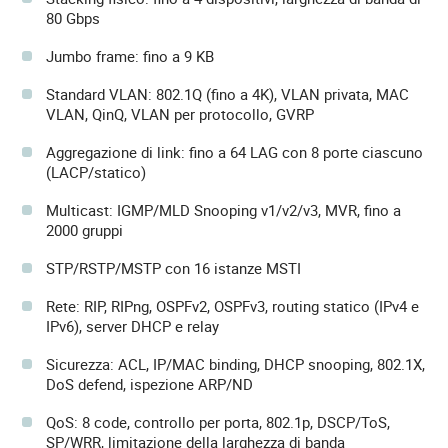
80 Gbps
Jumbo frame: fino a 9 KB
Standard VLAN: 802.1Q (fino a 4K), VLAN privata, MAC
VLAN, QinQ, VLAN per protocollo, GVRP
Aggregazione di link: fino a 64 LAG con 8 porte ciascuno
(LACP/statico)
Multicast: IGMP/MLD Snooping v1/v2/v3, MVR, fino a
2000 gruppi
STP/RSTP/MSTP con 16 istanze MSTI
Rete: RIP, RIPng, OSPFv2, OSPFv3, routing statico (IPv4 e
IPv6), server DHCP e relay
Sicurezza: ACL, IP/MAC binding, DHCP snooping, 802.1X,
DoS defend, ispezione ARP/ND
QoS: 8 code, controllo per porta, 802.1p, DSCP/ToS,
SP/WRR, limitazione della larghezza di banda