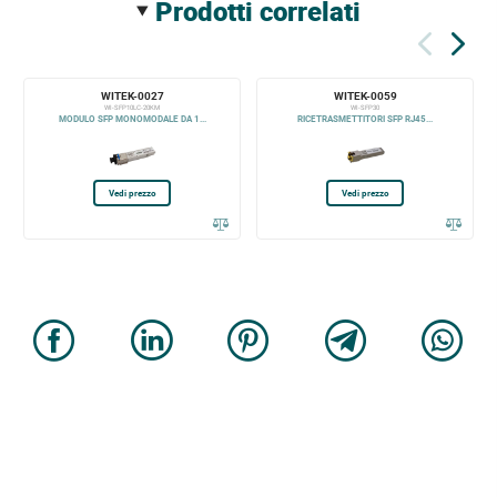
prodotti correlati
WITEK-0027
WITEK-0059
WI-SFP10LC-20KM
WI-SFP30
MODULO SFP MONOMODALE DA 1...
RICETRASMETTITORI SFP RJ45...
Vedi prezzo
Vedi prezzo