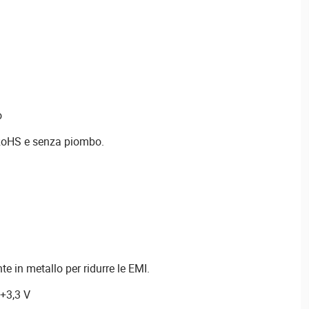
o
 RoHS e senza piombo.
e in metallo per ridurre le EMI.
 +3,3 V