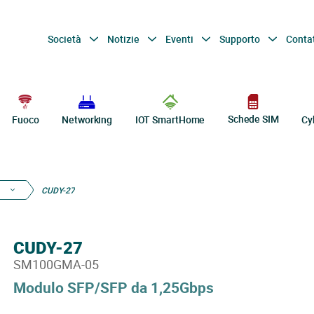
Società
Notizie
Eventi
Supporto
Conta
Schede SIM
Fuoco
Networking
IOT SmartHome
Cy
CUDY-27
CUDY-27
SM100GMA-05
Modulo SFP/SFP da 1,25Gbps