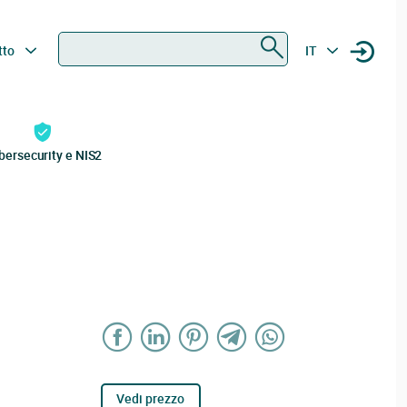
Ricerca
tto
IT
bersecurity e NIS2
Vedi prezzo