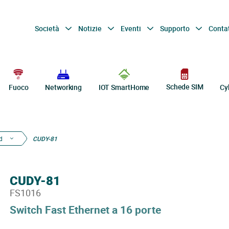
Società
Notizie
Eventi
Supporto
Conta
Schede SIM
Fuoco
Networking
IOT SmartHome
Cy
d
CUDY-81
CUDY-81
FS1016
Switch Fast Ethernet a 16 porte