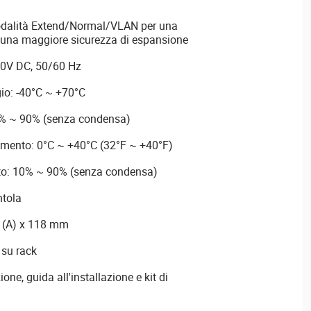
 modalità Extend/Normal/VLAN per una
 una maggiore sicurezza di espansione
60V DC, 50/60 Hz
io: -40°C ~ +70°C
5% ~ 90% (senza condensa)
mento: 0°C ~ +40°C (32°F ~ +40°F)
to: 10% ~ 90% (senza condensa)
ntola
4 (A) x 118 mm
 su rack
one, guida all'installazione e kit di