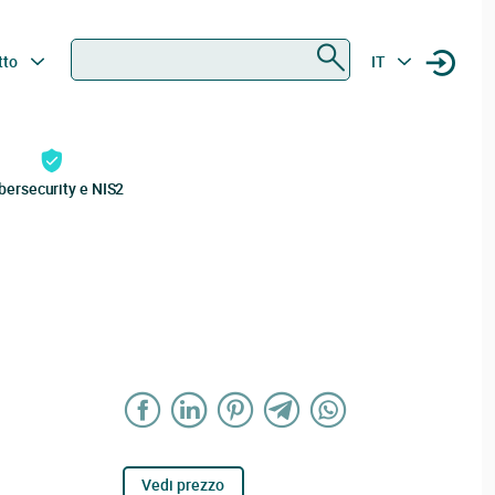
Ricerca
tto
IT
bersecurity e NIS2
Vedi prezzo