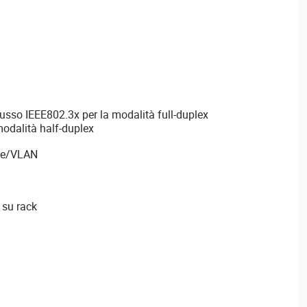
flusso IEEE802.3x per la modalità full-duplex
modalità half-duplex
le/VLAN
 su rack