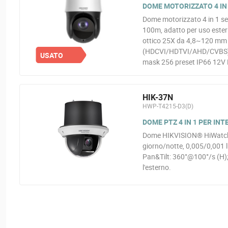
DOME MOTORIZZATO 4 IN 
Dome motorizzato 4 in 1 se
100m, adatto per uso este
ottico 25X da 4,8~120 mm (
(HDCVI/HDTVI/AHD/CVBS). 
USATO
mask 256 preset IP66 12V 
HIK-37N
HWP-T4215-D3(D)
DOME PTZ 4 IN 1 PER IN
Dome HIKVISION® HiWatch™ 
giorno/notte, 0,005/0,001
Pan&Tilt: 360°@100°/s (H)
l'esterno.