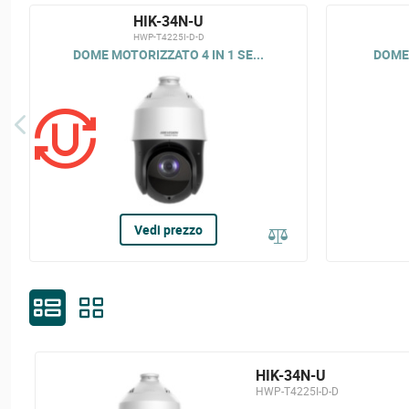
HIK-34N-U
HWP-T4225I-D-D
DOME MOTORIZZATO 4 IN 1 SE...
DOME 
Vedi prezzo
HIK-34N-U
HWP-T4225I-D-D