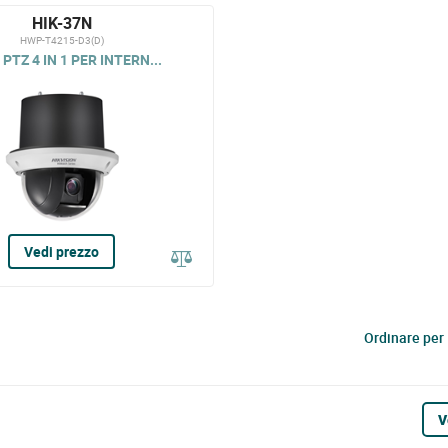
HIK-37N
HWP-T4215-D3(D)
PTZ 4 IN 1 PER INTERN...
Vedi prezzo
Ordinare per
V