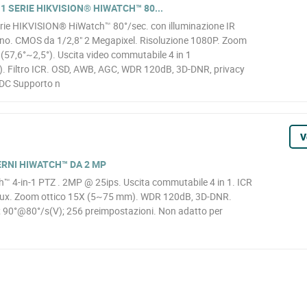
1 SERIE HIKVISION® HIWATCH™ 80...
rie HIKVISION® HiWatch™ 80°/sec. con illuminazione IR
rno. CMOS da 1/2,8" 2 Megapixel. Risoluzione 1080P. Zoom
57,6°~2,5°). Uscita video commutabile 4 in 1
Filtro ICR. OSD, AWB, AGC, WDR 120dB, 3D-DNR, privacy
DC Supporto n
V
TERNI HIWATCH™ DA 2 MP
4-in-1 PTZ . 2MP @ 25ips. Uscita commutabile 4 in 1. ICR
 lux. Zoom ottico 15X (5~75 mm). WDR 120dB, 3D-DNR.
; 90°@80°/s(V); 256 preimpostazioni. Non adatto per