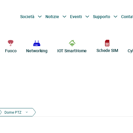
Società
Notizie
Eventi
Supporto
Conta
Schede SIM
Fuoco
Networking
IOT SmartHome
Cy
Dome PTZ