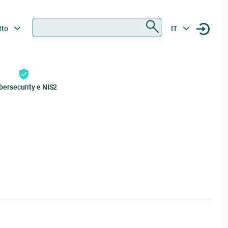
Ricerca
tto
IT
bersecurity e NIS2