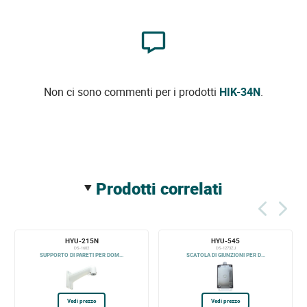
Non ci sono commenti per i prodotti
HIK-34N
.
prodotti correlati
HYU-215N
HYU-545
DS-1602
DS-1273ZJ
SUPPORTO DI PARETI PER DOM...
SCATOLA DI GIUNZIONI PER D...
Vedi prezzo
Vedi prezzo