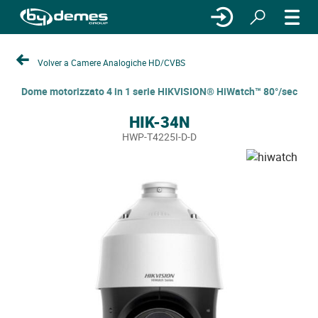
Volver a Camere Analogiche HD/CVBS
Dome motorizzato 4 in 1 serie HIKVISION® HiWatch™ 80°/sec
HIK-34N
HWP-T4225I-D-D