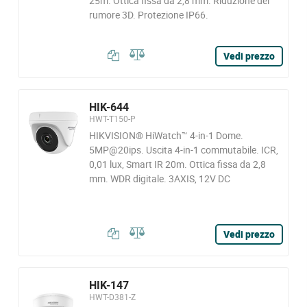
25m. Ottica fissa da 2,8 mm. Riduzione del
rumore 3D. Protezione IP66.
Vedi prezzo
HIK-644
HWT-T150-P
HIKVISION® HiWatch™ 4-in-1 Dome.
5MP@20ips. Uscita 4-in-1 commutabile. ICR,
0,01 lux, Smart IR 20m. Ottica fissa da 2,8
mm. WDR digitale. 3AXIS, 12V DC
Vedi prezzo
HIK-147
HWT-D381-Z