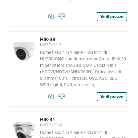
Vedi prezzo
HIK-38
HWT-T120-P
Dome fisso 4 in 1 Serie HiWatch™ di
HIKVISION® con illuminazione Smart IR di 20
m per interni. CMOS di 2MP. Uscita 4 in 1
(HDCVI/HDTVI/AHD/960H). Ottica fissa di
2,8 mm (103°). Filtro ICR. OSD, AGC, BLC,
WDR digital, DNR, luminosità,
Vedi prezzo
HIK-41
HWT-T120-M
Dome fisso 4 in 1 Serie HiWatch™ di