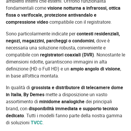
ambienti interni che esterni. Offrono funzionalità
fondamentali come
visione notturna a infrarossi, ottica
fissa o varifocale, protezione antivandalo e
compressione video
compatibile con il registratore.
Sono particolarmente indicate per
contesti residenziali,
negozi, magazzini, parcheggi o condomini
, dove è
necessaria una soluzione robusta, conveniente e
compatibile con
registratori coaxiali (DVR)
. Nonostante le
dimensioni ridotte, garantiscono immagini in alta
definizione (HD o Full HD) e un
ampio angolo di visione
,
in base all’ottica montata.
In qualità di
grossista e distributore di telecamere dome
in Italia
,
By Demes
mette a disposizione un vasto
assortimento di
minidome analogiche
dei principali
brand, con
disponibilità immediata e supporto tecnico
dedicato
. Tutti i modelli fanno parte della nostra gamma
di soluzioni
TVCC
.