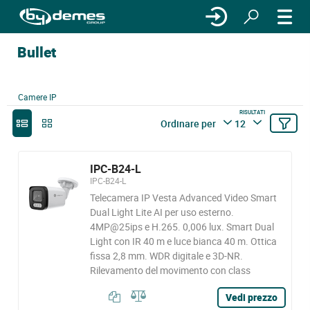
Bullet
Camere IP
RISULTATI
Ordinare per
12
IPC-B24-L
IPC-B24-L
Telecamera IP Vesta Advanced Video Smart
Dual Light Lite AI per uso esterno.
4MP@25ips e H.265. 0,006 lux. Smart Dual
Light con IR 40 m e luce bianca 40 m. Ottica
fissa 2,8 mm. WDR digitale e 3D-NR.
Rilevamento del movimento con class
Vedi prezzo