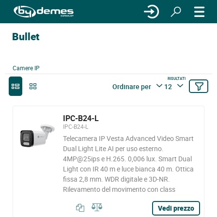
Bullet
Camere IP
RISULTATI
Ordinare per
12
IPC-B24-L
IPC-B24-L
Telecamera IP Vesta Advanced Video Smart
Dual Light Lite AI per uso esterno.
4MP@25ips e H.265. 0,006 lux. Smart Dual
Light con IR 40 m e luce bianca 40 m. Ottica
fissa 2,8 mm. WDR digitale e 3D-NR.
Rilevamento del movimento con class
Vedi prezzo