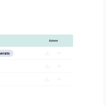
Azione
nerato
200-SERIES/