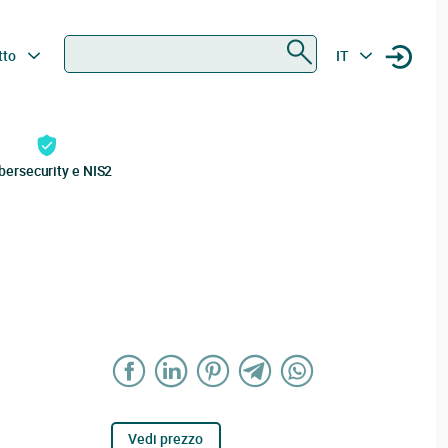
Ricerca
tto
IT
bersecurity e NIS2
Vedi prezzo