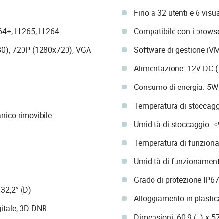
Fino a 32 utenti e 6 visu
64+, H.265, H.264
Compatibile con i brows
80), 720P (1280x720), VGA
Software di gestione i
Alimentazione: 12V DC (
Consumo di energia: 5W 
Temperatura di stoccagg
nico rimovibile
Umidità di stoccaggio: 
Temperatura di funzion
Umidità di funzionamen
Grado di protezione IP67
132,2° (D)
Alloggiamento in plastic
gitale, 3D-DNR
Dimensioni: 60,9 (L) x 5