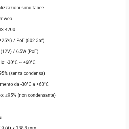
alizzazioni simultanee
er web
VMS-4200
±25%) / PoE (802.3af)
(12V) / 6,5W (PoE)
io: -30°C ~ +60°C
≤95% (senza condensa)
amento da -30°C a +60°C
to: ≤95% (non condensante)
a
7,9 (A) x 138,8 mm