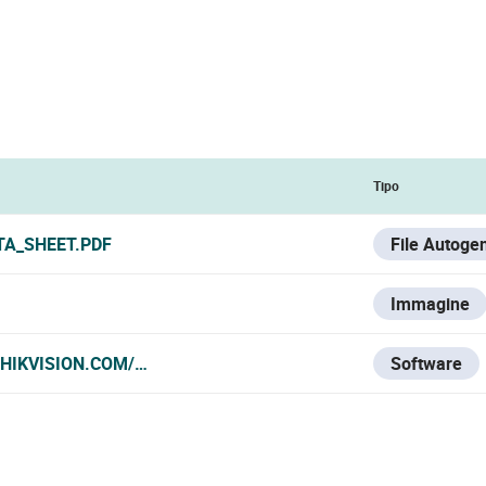
Tipo
TA_SHEET.PDF
File Autoge
Immagine
HIKVISION.COM/ES/SUPPORT/DOWNLOAD/SOFTWARE/IVMS4
Software