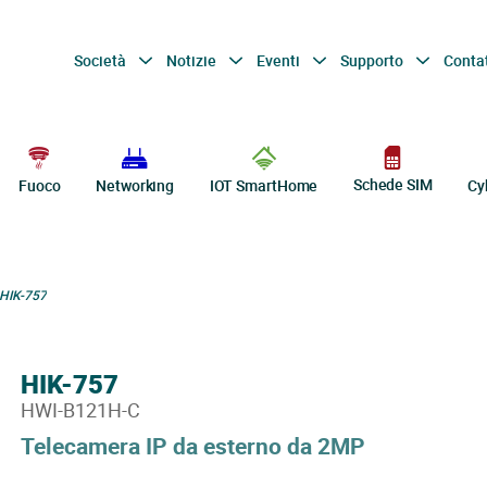
Società
Notizie
Eventi
Supporto
Conta
Schede SIM
Fuoco
Networking
IOT SmartHome
Cy
HIK-757
HIK-757
HWI-B121H-C
Telecamera IP da esterno da 2MP