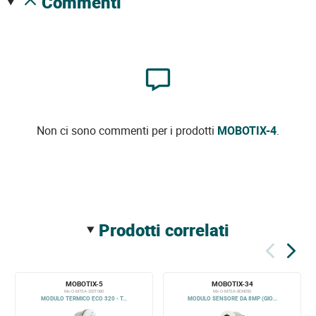
commenti
Non ci sono commenti per i prodotti
MOBOTIX-4
.
prodotti correlati
MOBOTIX-5
MOBOTIX-34
Mx-O-M7SA-320T080
Mx-O-M7SA-8DN050
MODULO TERMICO ECO 320 - T...
MODULO SENSORE DA 8MP (GIO...