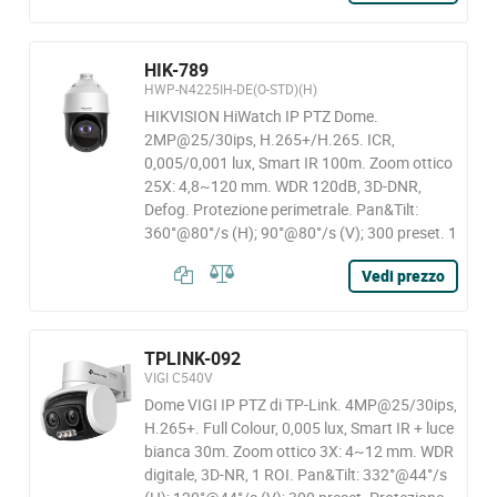
HIK-789
HWP-N4225IH-DE(O-STD)(H)
HIKVISION HiWatch IP PTZ Dome.
2MP@25/30ips, H.265+/H.265. ICR,
0,005/0,001 lux, Smart IR 100m. Zoom ottico
25X: 4,8~120 mm. WDR 120dB, 3D-DNR,
Defog. Protezione perimetrale. Pan&Tilt:
360°@80°/s (H); 90°@80°/s (V); 300 preset. 1
Vedi prezzo
TPLINK-092
VIGI C540V
Dome VIGI IP PTZ di TP-Link. 4MP@25/30ips,
H.265+. Full Colour, 0,005 lux, Smart IR + luce
bianca 30m. Zoom ottico 3X: 4~12 mm. WDR
digitale, 3D-NR, 1 ROI. Pan&Tilt: 332°@44°/s