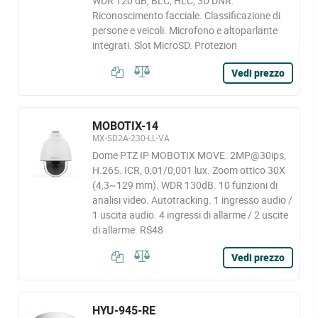
WDR 120 dB, BLC, HLC, 3D DNR.
Riconoscimento facciale. Classificazione di
persone e veicoli. Microfono e altoparlante
integrati. Slot MicroSD. Protezion
Vedi prezzo
MOBOTIX-14
MX-SD2A-230-LL-VA
Dome PTZ IP MOBOTIX MOVE. 2MP@30ips,
H.265. ICR, 0,01/0,001 lux. Zoom ottico 30X
(4,3~129 mm). WDR 130dB. 10 funzioni di
analisi video. Autotracking. 1 ingresso audio /
1 uscita audio. 4 ingressi di allarme / 2 uscite
di allarme. RS48
Vedi prezzo
HYU-945-RE