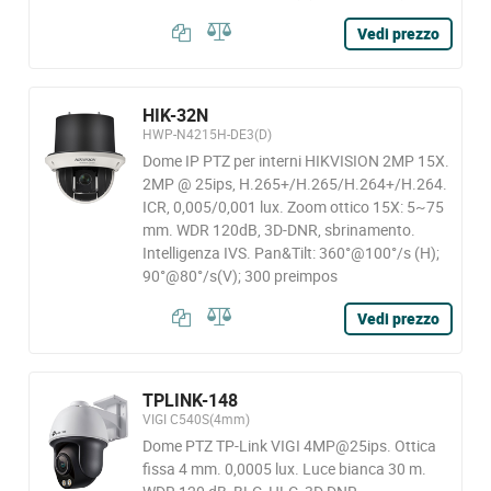
Vedi prezzo
HIK-32N
HWP-N4215H-DE3(D)
Dome IP PTZ per interni HIKVISION 2MP 15X.
2MP @ 25ips, H.265+/H.265/H.264+/H.264.
ICR, 0,005/0,001 lux. Zoom ottico 15X: 5~75
mm. WDR 120dB, 3D-DNR, sbrinamento.
Intelligenza IVS. Pan&Tilt: 360°@100°/s (H);
90°@80°/s(V); 300 preimpos
Vedi prezzo
TPLINK-148
VIGI C540S(4mm)
Dome PTZ TP-Link VIGI 4MP@25ips. Ottica
fissa 4 mm. 0,0005 lux. Luce bianca 30 m.