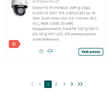
SF-IPSD6625ITA-2P
Dome PTZ IP HYUNDAI. 2MP @ 25ips,
H.265+/H.264+. ICR, 0.005/0.001 lux, IR
50m. Zoom ottico 25X: 4,8~120 mm. BLC,
HLC, WDR 120dB, 3D-DNR,
Disappannamento. Pan&Tilt: 360°@300°/s
(H); 90°@160°/s(V); 300 preimpostazioni.
Audio bidireziona
Vedi prezzo
1
2
3