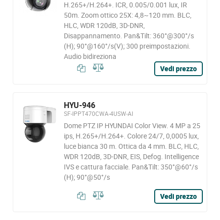
H.265+/H.264+. ICR, 0.005/0.001 lux, IR
50m. Zoom ottico 25X: 4,8~120 mm. BLC,
HLC, WDR 120dB, 3D-DNR,
Disappannamento. Pan&Tilt: 360°@300°/s
(H); 90°@160°/s(V); 300 preimpostazioni.
Audio bidireziona
Vedi prezzo
HYU-946
SF-IPPT470CWA-4USW-AI
Dome PTZ IP HYUNDAI Color View. 4 MP a 25
ips, H.265+/H.264+. Colore 24/7, 0,0005 lux,
luce bianca 30 m. Ottica da 4 mm. BLC, HLC,
WDR 120dB, 3D-DNR, EIS, Defog. Intelligence
IVS e cattura facciale. Pan&Tilt: 350°@60°/s
(H); 90°@50°/s
Vedi prezzo