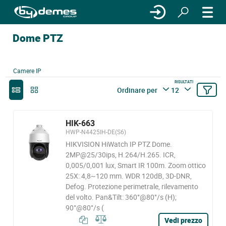
Dome PTZ
Camere IP
RISULTATI
Ordinare per
12
HIK-663
HWP-N4425IH-DE(S6)
HIKVISION HiWatch IP PTZ Dome.
2MP@25/30ips, H.264/H.265. ICR,
0,005/0,001 lux, Smart IR 100m. Zoom ottico
25X: 4,8~120 mm. WDR 120dB, 3D-DNR,
Defog. Protezione perimetrale, rilevamento
del volto. Pan&Tilt: 360°@80°/s (H);
90°@80°/s (
Vedi prezzo