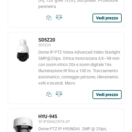
(H); 120°@44°/s (V); 300 preset. Protezione
perimetra
Vedi prezzo
SD5Z20
SD5Z20
Dome IP PTZ Vesta Advanced Video Starlight.
5MP@25ips. Ottica motorizzata 4,8~98 mm
con zoom ottico 20x e zoom digitale 16x.
Illuminazione IR fino a 100 m. Tracciamento
automatico, conteggio persone, rilevamento
volti e incendi. Micro
Vedi prezzo
HYU-945
SF-IPSD6625ITA-2P
Dome PTZ IP HYUNDAI. 2MP @ 25ips,