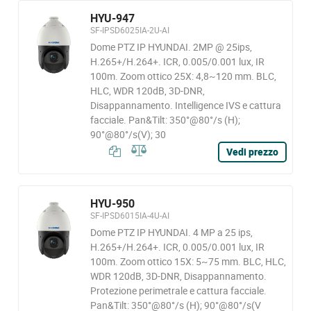
HYU-947
SF-IPSD6025IA-2U-AI
Dome PTZ IP HYUNDAI. 2MP @ 25ips,
H.265+/H.264+. ICR, 0.005/0.001 lux, IR
100m. Zoom ottico 25X: 4,8~120 mm. BLC,
HLC, WDR 120dB, 3D-DNR,
Disappannamento. Intelligence IVS e cattura
facciale. Pan&Tilt: 350°@80°/s (H);
90°@80°/s(V); 30
Vedi prezzo
HYU-950
SF-IPSD6015IA-4U-AI
Dome PTZ IP HYUNDAI. 4 MP a 25 ips,
H.265+/H.264+. ICR, 0.005/0.001 lux, IR
100m. Zoom ottico 15X: 5~75 mm. BLC, HLC,
WDR 120dB, 3D-DNR, Disappannamento.
Protezione perimetrale e cattura facciale.
Pan&Tilt: 350°@80°/s (H); 90°@80°/s(V