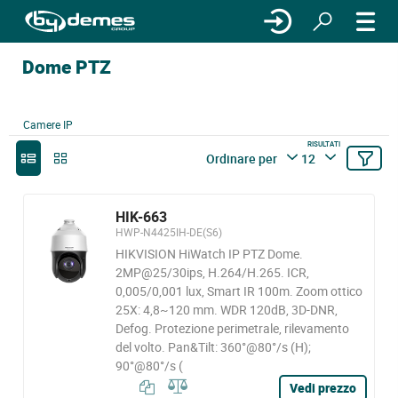
Dome PTZ
Camere IP
RISULTATI
Ordinare per
12
HIK-663
HWP-N4425IH-DE(S6)
HIKVISION HiWatch IP PTZ Dome.
2MP@25/30ips, H.264/H.265. ICR,
0,005/0,001 lux, Smart IR 100m. Zoom ottico
25X: 4,8~120 mm. WDR 120dB, 3D-DNR,
Defog. Protezione perimetrale, rilevamento
del volto. Pan&Tilt: 360°@80°/s (H);
90°@80°/s (
Vedi prezzo