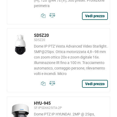
(H); 120°@44°/s (V); 300 preset. Protezione
perimetra
Vedi prezzo
SD5Z20
SD5Z20
Dome IP PTZ Vesta Advanced Video Starlight.
5MP@25ips. Ottica motorizzata 4,8~98 mm
con zoom ottico 20x e zoom digitale 16x.
Illuminazione IR fino a 100 m. Tracciamento
automatico, conteggio persone, rilevamento
volti e incendi. Micro
Vedi prezzo
HYU-945
SF-IPSD6625ITA-2P
Dome PTZ IP HYUNDAI. 2MP @ 25ips,