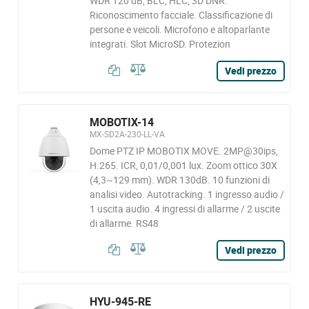
WDR 120 dB, BLC, HLC, 3D DNR.
Riconoscimento facciale. Classificazione di
persone e veicoli. Microfono e altoparlante
integrati. Slot MicroSD. Protezion
Vedi prezzo
MOBOTIX-14
MX-SD2A-230-LL-VA
Dome PTZ IP MOBOTIX MOVE. 2MP@30ips,
H.265. ICR, 0,01/0,001 lux. Zoom ottico 30X
(4,3~129 mm). WDR 130dB. 10 funzioni di
analisi video. Autotracking. 1 ingresso audio /
1 uscita audio. 4 ingressi di allarme / 2 uscite
di allarme. RS48
Vedi prezzo
HYU-945-RE