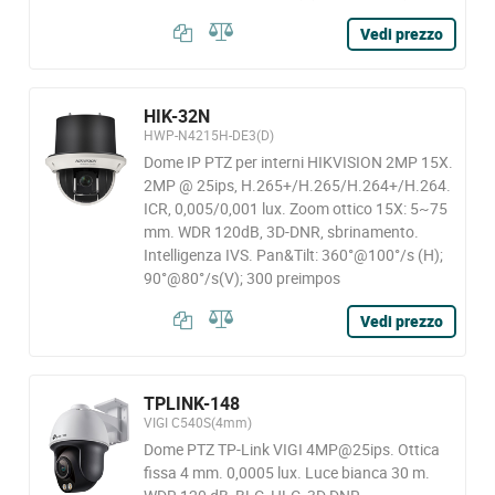
Vedi prezzo
HIK-32N
HWP-N4215H-DE3(D)
Dome IP PTZ per interni HIKVISION 2MP 15X.
2MP @ 25ips, H.265+/H.265/H.264+/H.264.
ICR, 0,005/0,001 lux. Zoom ottico 15X: 5~75
mm. WDR 120dB, 3D-DNR, sbrinamento.
Intelligenza IVS. Pan&Tilt: 360°@100°/s (H);
90°@80°/s(V); 300 preimpos
Vedi prezzo
TPLINK-148
VIGI C540S(4mm)
Dome PTZ TP-Link VIGI 4MP@25ips. Ottica
fissa 4 mm. 0,0005 lux. Luce bianca 30 m.