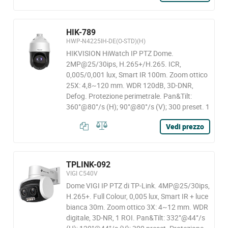
HIK-789
HWP-N4225IH-DE(O-STD)(H)
HIKVISION HiWatch IP PTZ Dome.
2MP@25/30ips, H.265+/H.265. ICR,
0,005/0,001 lux, Smart IR 100m. Zoom ottico
25X: 4,8~120 mm. WDR 120dB, 3D-DNR,
Defog. Protezione perimetrale. Pan&Tilt:
360°@80°/s (H); 90°@80°/s (V); 300 preset. 1
Vedi prezzo
TPLINK-092
VIGI C540V
Dome VIGI IP PTZ di TP-Link. 4MP@25/30ips,
H.265+. Full Colour, 0,005 lux, Smart IR + luce
bianca 30m. Zoom ottico 3X: 4~12 mm. WDR
digitale, 3D-NR, 1 ROI. Pan&Tilt: 332°@44°/s