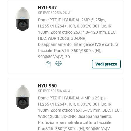
HYU-947
SF-IPSD6025IA-2U-AI
Dome PTZ IP HYUNDAI. 2MP @ 25ips,
H.265+/H.264+. ICR, 0.005/0.001 lux, IR
100m. Zoom ottico 25X: 4,8~120 mm. BLC,
HLC, WDR 120dB, 3D-DNR,
Disappannamento. Intelligence IVS e cattura
facciale. Pan&Tilt: 350°@80°/s (H);
90°@80°/s(V); 30
Vedi prezzo
HYU-950
SF-IPSD6015IA-4U-AI
Dome PTZ IP HYUNDAI. 4 MP a 25 ips,
H.265+/H.264+. ICR, 0.005/0.001 lux, IR
100m. Zoom ottico 15X: 5~75 mm. BLC, HLC,
WDR 120dB, 3D-DNR, Disappannamento.
Protezione perimetrale e cattura facciale.
Pan&Tilt: 350°@80°/s (H); 90°@80°/s(V