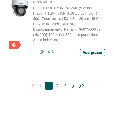
SF-IPSD6625ITA-2P
Dome PTZ IP HYUNDAI. 2MP @ 25ips,
H.265+/H.264+. ICR, 0.005/0.001 lux, IR
50m. Zoom ottico 25X: 4,8~120 mm. BLC,
HLC, WDR 120dB, 3D-DNR,
Disappannamento. Pan&Tilt: 360°@300°/s
(H); 90°@160°/s(V); 300 preimpostazioni.
Audio bidireziona
Vedi prezzo
1
2
3