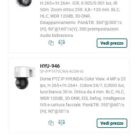
H.265+/H.264+. ICR, 0.005/0.001 lux, IR
50m. Zoom ottico 25X: 4,8~120 mm. BLC,
HLC, WDR 120dB, 3D-DNR,
Disappannamento. Pan&Tilt: 360°@300°/s
(H); 90°@160°/s(V); 300 preimpostazioni.
Audio bidireziona
Vedi prezzo
HYU-946
SF-IPPT470CWA-4USW-AI
Dome PTZ IP HYUNDAI Color View. 4 MP a 25
ips, H.265+/H.264+. Colore 24/7, 0,0005 lux,
luce bianca 30 m. Ottica da 4 mm. BLC, HLC,
WDR 120dB, 3D-DNR, EIS, Defog. Intelligence
IVS e cattura facciale. Pan&Tilt: 350°@60°/s
(H); 90°@50°/s
Vedi prezzo