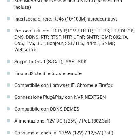
Slot MicroSD per schede fino a 512 GB (scheda non
inclusa)
Interfaccia di rete: RJ45 (10/100M) autoadattativa
Protocolli di rete: TCP/IP, ICMP, HTTP, HTTPS, FTP, DHCP,
DNS, DDNS, RTP, RTSP, NTP, UPnP, SMTP, IGMP, 802.1X,
QoS, IPv6, UDP, Bonjour, SSL/TLS, PPPoE, SNMP,
Websocket
Supporto Onvif (S/G/T), ISAPI, SDK
Fino a 32 utenti e 6 viste remote
Compatibile con i browser IE, Chrome e Firefox
Connessione Plug&Play con NVR NEXTGEN
Compatibile con DDNS DEMES
Alimentazione: 12V DC (±25%) / PoE (802.3af)
Consumo di energia: 10,5W (12V) / 12,5W (PoE)