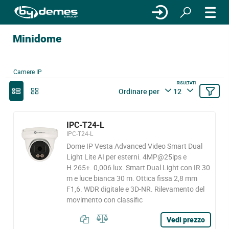
Minidome
Camere IP
RISULTATI
Ordinare per
12
IPC-T24-L
IPC-T24-L
Dome IP Vesta Advanced Video Smart Dual
Light Lite AI per esterni. 4MP@25ips e
H.265+. 0,006 lux. Smart Dual Light con IR 30
m e luce bianca 30 m. Ottica fissa 2,8 mm
F1,6. WDR digitale e 3D-NR. Rilevamento del
movimento con classific
Vedi prezzo