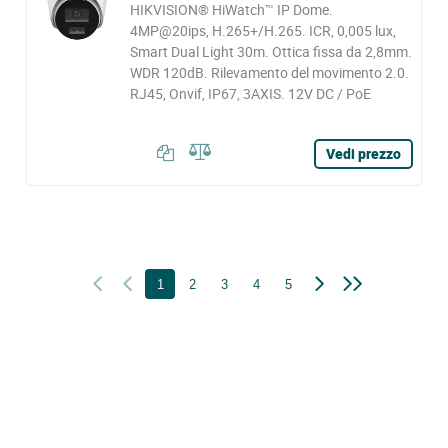
HIKVISION® HiWatch™ IP Dome.
4MP@20ips, H.265+/H.265. ICR, 0,005 lux,
Smart Dual Light 30m. Ottica fissa da 2,8mm.
WDR 120dB. Rilevamento del movimento 2.0.
RJ45, Onvif, IP67, 3AXIS. 12V DC / PoE
Vedi prezzo
1
2
3
4
5