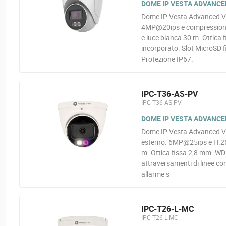
DOME IP VESTA ADVANCED
Dome IP Vesta Advanced Vi
4MP@20ips e compressione 
e luce bianca 30 m. Ottica 
incorporato. Slot MicroSD f
Protezione IP67.
IPC-T36-AS-PV
IPC-T36-AS-PV
DOME IP VESTA ADVANCED
Dome IP Vesta Advanced Vid
esterno. 6MP@25ips e H.265
m. Ottica fissa 2,8 mm. WDR
attraversamenti di linee con
allarme s
IPC-T26-L-MC
IPC-T26-L-MC