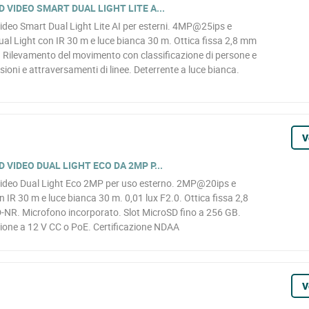
 VIDEO SMART DUAL LIGHT LITE A...
eo Smart Dual Light Lite AI per esterni. 4MP@25ips e
al Light con IR 30 m e luce bianca 30 m. Ottica fissa 2,8 mm
. Rilevamento del movimento con classificazione di persone e
usioni e attraversamenti di linee. Deterrente a luce bianca.
V
 VIDEO DUAL LIGHT ECO DA 2MP P...
deo Dual Light Eco 2MP per uso esterno. 2MP@20ips e
 IR 30 m e luce bianca 30 m. 0,01 lux F2.0. Ottica fissa 2,8
-NR. Microfono incorporato. Slot MicroSD fino a 256 GB.
ione a 12 V CC o PoE. Certificazione NDAA
V