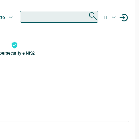
Ricerca
tto
IT
bersecurity e NIS2