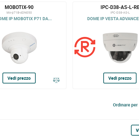
MOBOTIX-90
IPC-D38-AS-L-R
Mx-p71B-4DN050
IPC-D38-AS-L
ME IP MOBOTIX P71 DA...
DOME IP VESTA ADVANCED
Vedi prezzo
Vedi prezzo
Ordinare per
V