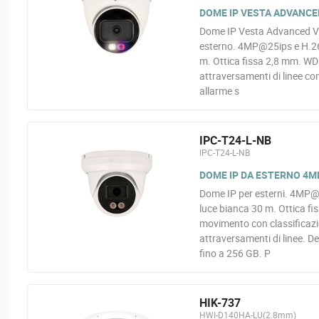
DOME IP VESTA ADVANCED
Dome IP Vesta Advanced Vid
esterno. 4MP@25ips e H.265
m. Ottica fissa 2,8 mm. WDR
attraversamenti di linee con
allarme s
IPC-T24-L-NB
IPC-T24-L-NB
DOME IP DA ESTERNO 4M
Dome IP per esterni. 4MP@2
luce bianca 30 m. Ottica fi
movimento con classificazio
attraversamenti di linee. D
fino a 256 GB. P
HIK-737
HWI-D140HA-LU(2.8mm)