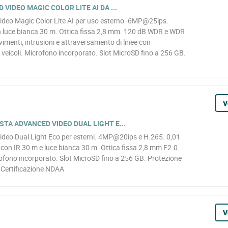
VIDEO MAGIC COLOR LITE AI DA ...
deo Magic Color Lite AI per uso esterno. 6MP@25ips.
 luce bianca 30 m. Ottica fissa 2,8 mm. 120 dB WDR e WDR
vimenti, intrusioni e attraversamento di linee con
e veicoli. Microfono incorporato. Slot MicroSD fino a 256 GB.
V
TA ADVANCED VIDEO DUAL LIGHT E...
deo Dual Light Eco per esterni. 4MP@20ips e H.265. 0,01
 con IR 30 m e luce bianca 30 m. Ottica fissa 2,8 mm F2.0.
ofono incorporato. Slot MicroSD fino a 256 GB. Protezione
 Certificazione NDAA
V