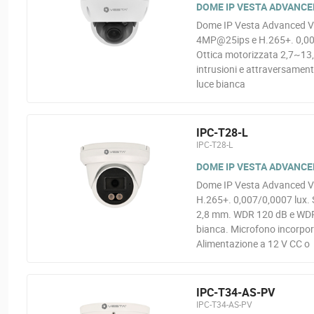
DOME IP VESTA ADVANCED
Dome IP Vesta Advanced Vid
4MP@25ips e H.265+. 0,006 
Ottica motorizzata 2,7~13,
intrusioni e attraversamenti
luce bianca
IPC-T28-L
IPC-T28-L
DOME IP VESTA ADVANCED
Dome IP Vesta Advanced Vi
H.265+. 0,007/0,0007 lux. S
2,8 mm. WDR 120 dB e WDR d
bianca. Microfono incorpor
Alimentazione a 12 V CC o
IPC-T34-AS-PV
IPC-T34-AS-PV