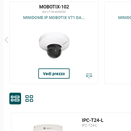
MOBOTIX-102
Mx-v71B-4DN050
MINIDOME IP MOBOTIX V71 DA...
MINIDO
Vedi prezzo
IPC-T24-L
IPC-T24-L