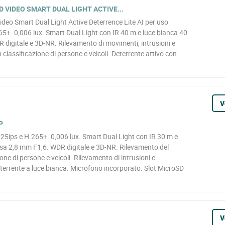
 VIDEO SMART DUAL LIGHT ACTIVE...
eo Smart Dual Light Active Deterrence Lite AI per uso
+. 0,006 lux. Smart Dual Light con IR 40 m e luce bianca 40
 digitale e 3D-NR. Rilevamento di movimenti, intrusioni e
 classificazione di persone e veicoli. Deterrente attivo con
V
P
5ips e H.265+. 0,006 lux. Smart Dual Light con IR 30 m e
ssa 2,8 mm F1,6. WDR digitale e 3D-NR. Rilevamento del
ne di persone e veicoli. Rilevamento di intrusioni e
eterrente a luce bianca. Microfono incorporato. Slot MicroSD
V