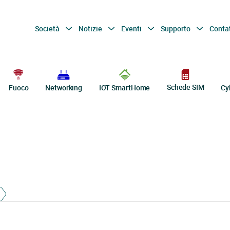
Società
Notizie
Eventi
Supporto
Conta
Schede SIM
Fuoco
Networking
IOT SmartHome
Cy