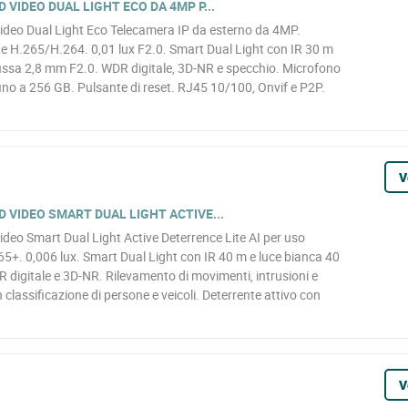
 VIDEO DUAL LIGHT ECO DA 4MP P...
deo Dual Light Eco Telecamera IP da esterno da 4MP.
H.265/H.264. 0,01 lux F2.0. Smart Dual Light con IR 30 m
fissa 2,8 mm F2.0. WDR digitale, 3D-NR e specchio. Microfono
ino a 256 GB. Pulsante di reset. RJ45 10/100, Onvif e P2P.
V
 VIDEO SMART DUAL LIGHT ACTIVE...
eo Smart Dual Light Active Deterrence Lite AI per uso
+. 0,006 lux. Smart Dual Light con IR 40 m e luce bianca 40
 digitale e 3D-NR. Rilevamento di movimenti, intrusioni e
 classificazione di persone e veicoli. Deterrente attivo con
V