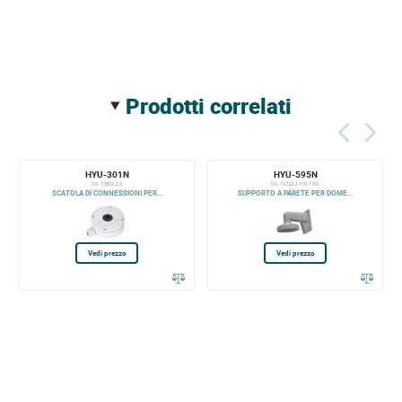
prodotti correlati
HYU-301N
HYU-595N
DS-1280ZJ-S
DS-1272ZJ-110-TRS
SCATOLA DI CONNESSIONI PER...
SUPPORTO A PARETE PER DOME...
Vedi prezzo
Vedi prezzo