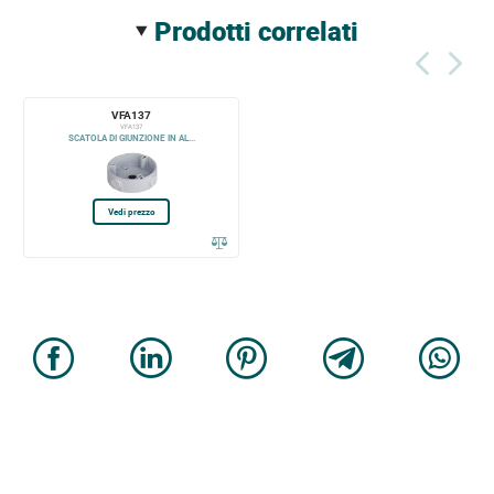
prodotti correlati
VFA137
VFA137
SCATOLA DI GIUNZIONE IN AL...
Vedi prezzo