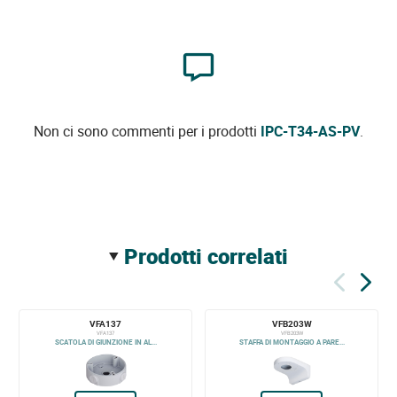
Non ci sono commenti per i prodotti
IPC-T34-AS-PV
.
prodotti correlati
VFA137
VFB203W
VFA137
VFB203W
SCATOLA DI GIUNZIONE IN AL...
STAFFA DI MONTAGGIO A PARE...