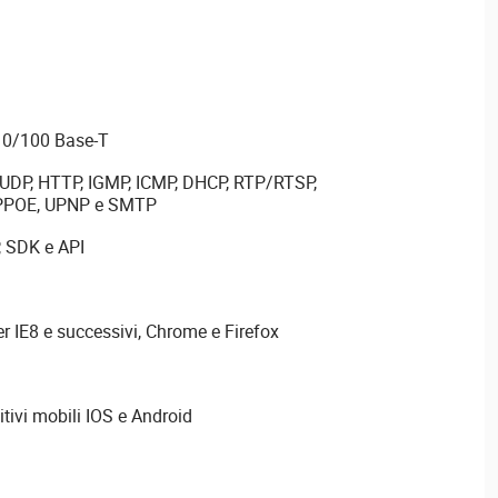
 10/100 Base-T
P, UDP, HTTP, IGMP, ICMP, DHCP, RTP/RTSP,
PPPOE, UPNP e SMTP
, SDK e API
r IE8 e successivi, Chrome e Firefox
tivi mobili IOS e Android