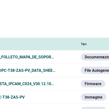
Tipo
_FOLLETO_MAPA_DE_SOPORTES_VESTA_2026.PDF
Documentazi
_IPC-T38-ZAS-PV_DATA_SHEET.PDF
File Autogene
STA_IPCAM_C024_V30.12.10320420500.1.1.003.R.2025-08-2
Firmware
C-T38-ZAS-PV
Immagine