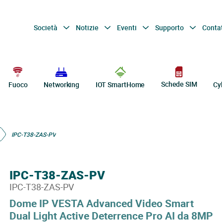
Società
Notizie
Eventi
Supporto
Conta
Schede SIM
Fuoco
Networking
IOT SmartHome
Cy
IPC-T38-ZAS-PV
IPC-T38-ZAS-PV
IPC-T38-ZAS-PV
Dome IP VESTA Advanced Video Smart
Dual Light Active Deterrence Pro AI da 8MP