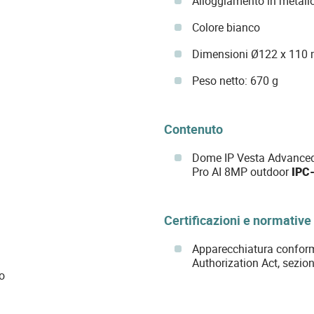
Alloggiamento in metall
Colore bianco
Dimensioni Ø122 x 110
Peso netto: 670 g
Contenuto
Dome IP Vesta Advanced 
Pro AI 8MP outdoor
IPC
Certificazioni e normative
Apparecchiatura conform
Authorization Act, sezio
o