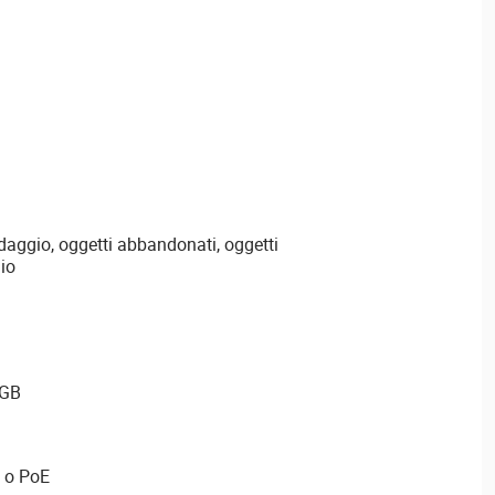
aggio, oggetti abbandonati, oggetti
gio
 GB
 o PoE