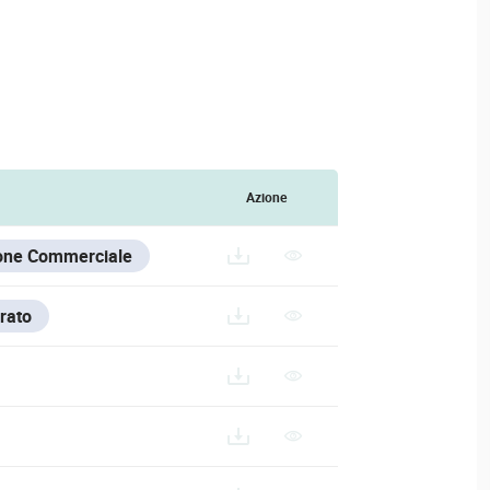
Azione
one Commerciale
rato
7.BIN