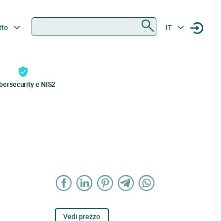
Ricerca
tto
IT
bersecurity e NIS2
Vedi prezzo