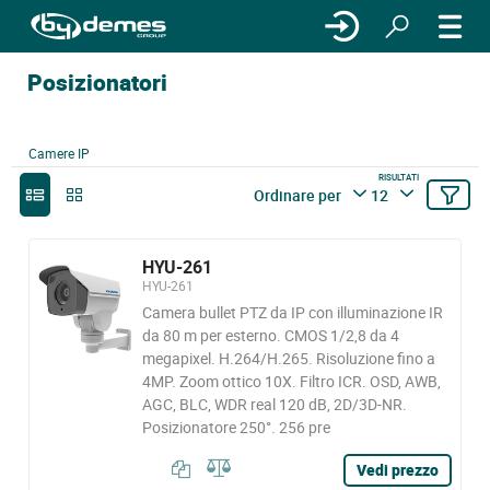
Posizionatori
Camere IP
RISULTATI
Ordinare per
12
HYU-261
HYU-261
Camera bullet PTZ da IP con illuminazione IR
da 80 m per esterno. CMOS 1/2,8 da 4
megapixel. H.264/H.265. Risoluzione fino a
4MP. Zoom ottico 10X. Filtro ICR. OSD, AWB,
AGC, BLC, WDR real 120 dB, 2D/3D-NR.
Posizionatore 250°. 256 pre
Vedi prezzo