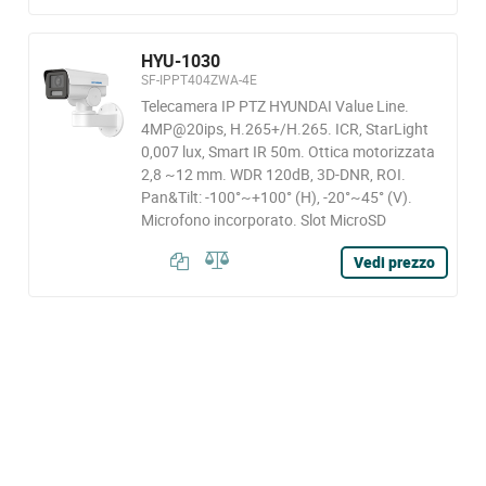
HYU-1030
SF-IPPT404ZWA-4E
Telecamera IP PTZ HYUNDAI Value Line.
4MP@20ips, H.265+/H.265. ICR, StarLight
0,007 lux, Smart IR 50m. Ottica motorizzata
2,8 ~12 mm. WDR 120dB, 3D-DNR, ROI.
Pan&Tilt: -100°~+100° (H), -20°~45° (V).
Microfono incorporato. Slot MicroSD
Vedi prezzo