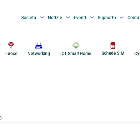
Società
Notizie
Eventi
Supporto
Conta
Schede SIM
Fuoco
Networking
IOT SmartHome
Cy