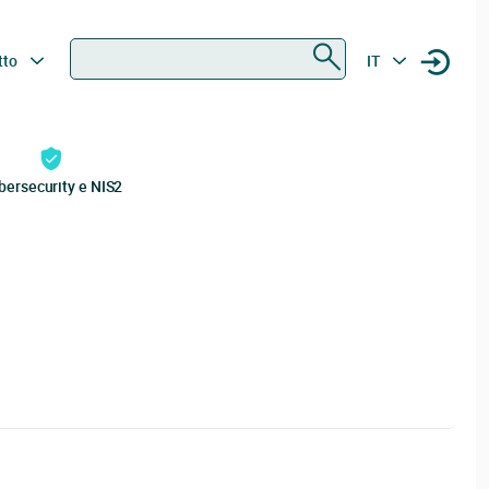
Ricerca
tto
IT
bersecurity e NIS2