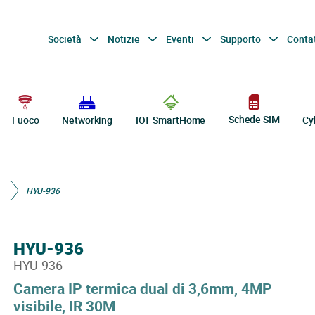
Società
Notizie
Eventi
Supporto
Conta
Schede SIM
Fuoco
Networking
IOT SmartHome
Cy
HYU-936
HYU-936
HYU-936
Camera IP termica dual di 3,6mm, 4MP
visibile, IR 30M