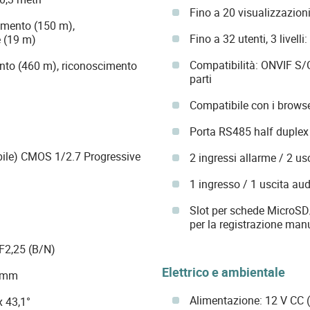
Fino a 20 visualizzazion
vamento (150 m),
Fino a 32 utenti, 3 livell
e (19 m)
Compatibilità: ONVIF S/G
mento (460 m), riconoscimento
parti
Compatibile con i brows
Porta RS485 half duplex
bile) CMOS 1/2.7 Progressive
2 ingressi allarme / 2 us
1 ingresso / 1 uscita au
Slot per schede MicroS
per la registrazione man
 F2,25 (B/N)
Elettrico e ambientale
3 mm
Alimentazione: 12 V CC (
x 43,1°