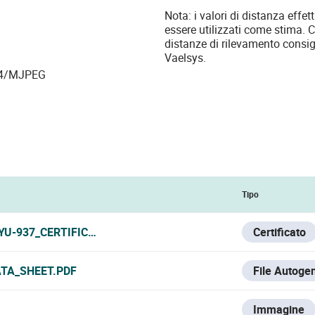
Nota: i valori di distanza effe
essere utilizzati come stima. 
distanze di rilevamento consig
Vaelsys.
264/MJPEG
Tipo
YU-937_CERTIFICATE.PDF
Certificato
ATA_SHEET.PDF
File Autoge
Immagine