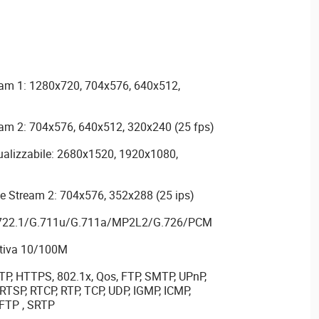
eam 1: 1280x720, 704x576, 640x512,
am 2: 704x576, 640x512, 320x240 (25 fps)
ualizzabile: 2680x1520, 1920x1080,
le Stream 2: 704x576, 352x288 (25 ips)
.722.1/G.711u/G.711a/MP2L2/G.726/PCM
ativa 10/100M
TTP, HTTPS, 802.1x, Qos, FTP, SMTP, UPnP,
TSP, RTCP, RTP, TCP, UDP, IGMP, ICMP,
SFTP , SRTP