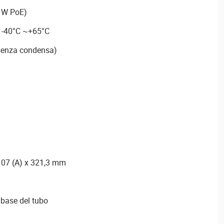
 W PoE)
o -40°C ~+65°C
(senza condensa)
 107 (A) x 321,3 mm
 base del tubo