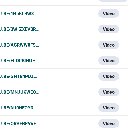
U.BE/1H5BLBWXVKK
Video
U.BE/3W_ZXEVBRJ8
Video
TU.BE/AGRWW8FS0AU
Video
U.BE/ELORBINUHWC
Video
U.BE/GHTB4PDZ55U
Video
TU.BE/MNJUKWEQB04
Video
U.BE/NJ0HEOYRBSC
Video
U.BE/ORBFBPVVFTI
Video