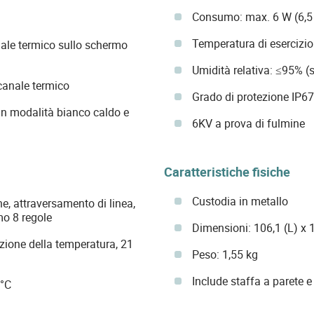
Consumo: max. 6 W (6,5
Temperatura di esercizi
nale termico sullo schermo
Umidità relativa: ≤95% 
 canale termico
Grado di protezione IP67
in modalità bianco caldo e
6KV a prova di fulmine
Caratteristiche fisiche
Custodia in metallo
ne, attraversamento di linea,
mo 8 regole
Dimensioni: 106,1 (L) x
razione della temperatura, 21
Peso: 1,55 kg
Include staffa a parete e
0°C