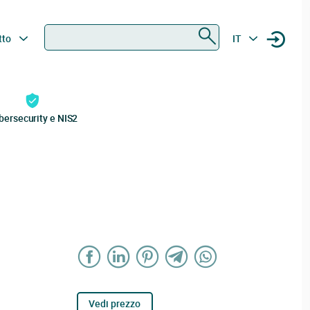
Ricerca
tto
IT
bersecurity e NIS2
Vedi prezzo