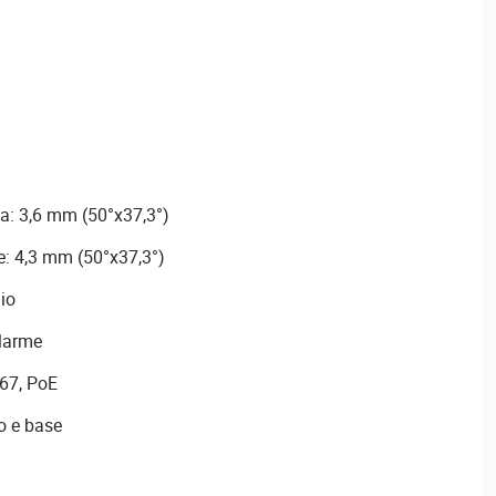
a: 3,6 mm (50°x37,3°)
e: 4,3 mm (50°x37,3°)
dio
llarme
67, PoE
o e base