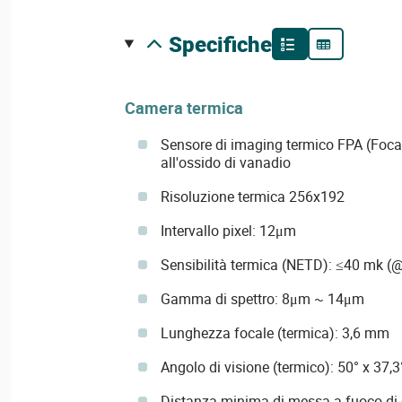
specifiche
Camera termica
Sensore di imaging termico FPA (Focal
all'ossido di vanadio
Risoluzione termica 256x192
Intervallo pixel: 12μm
Sensibilità termica (NETD): ≤40 mk (@
Gamma di spettro: 8μm ~ 14μm
Lunghezza focale (termica): 3,6 mm
Angolo di visione (termico): 50° x 37,3
Distanza minima di messa a fuoco di 