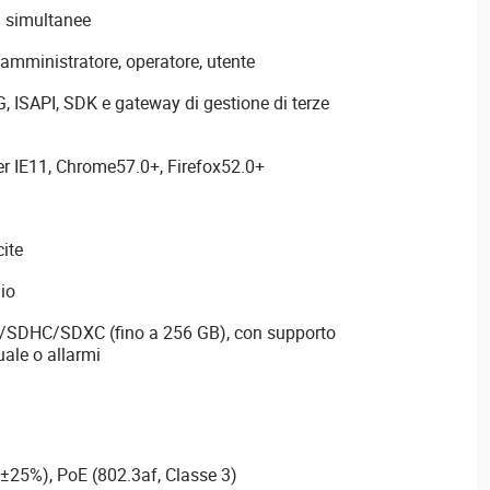
i simultanee
i: amministratore, operatore, utente
, ISAPI, SDK e gateway di gestione di terze
er IE11, Chrome57.0+, Firefox52.0+
cite
dio
D/SDHC/SDXC (fino a 256 GB), con supporto
uale o allarmi
±25%), PoE (802.3af, Classe 3)