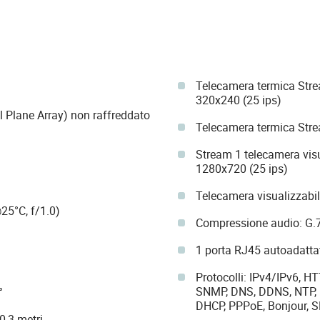
Telecamera termica Str
320x240 (25 ips)
 Plane Array) non raffreddato
Telecamera termica Stre
Stream 1 telecamera vis
1280x720 (25 ips)
Telecamera visualizzabi
25°C, f/1.0)
Compressione audio: G
1 porta RJ45 autoadatt
Protocolli: IPv4/IPv6, H
SNMP, DNS, DDNS, NTP, R
°
DHCP, PPPoE, Bonjour, 
0,3 metri