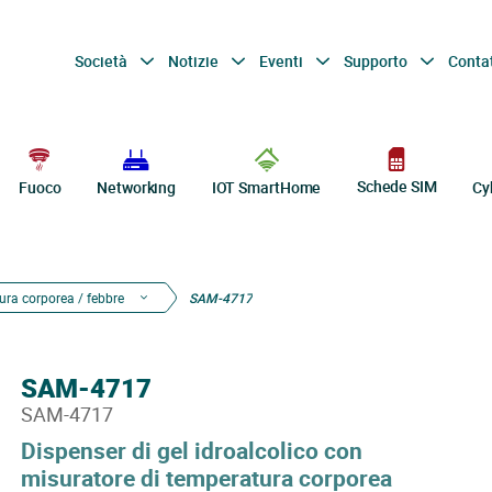
Società
Notizie
Eventi
Supporto
Conta
Schede SIM
Fuoco
Networking
IOT SmartHome
Cy
ra corporea / febbre
SAM-4717
SAM-4717
SAM-4717
Dispenser di gel idroalcolico con
misuratore di temperatura corporea