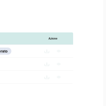
Azione
erato