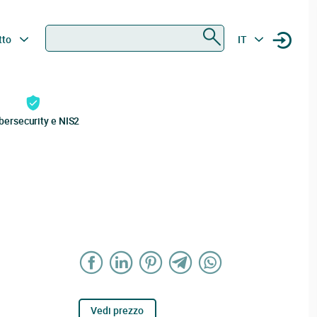
Ricerca
tto
IT
bersecurity e NIS2
Vedi prezzo