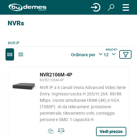
NVRs
NVR IP
RISULTATI
Ordinare per
12
NVR2106M-4P
NVR2106M-4P
NVR IP a 6 canali Vesta Advanced Video Serie
Entry. Ingresso/uscita H.265/H.264. 88/88
Mbps. Uscite simultanee HDMI (4K) e VGA
(1080P). AI da telecamere: protezione
perimetrale, rilevamento volti, conteggio
persone e SMD. 1 capacità H
Vedi prezzo