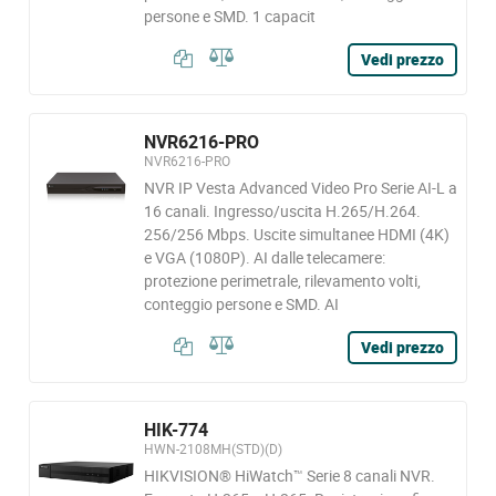
persone e SMD. 1 capacit
Vedi prezzo
NVR6216-PRO
NVR6216-PRO
NVR IP Vesta Advanced Video Pro Serie AI-L a
16 canali. Ingresso/uscita H.265/H.264.
256/256 Mbps. Uscite simultanee HDMI (4K)
e VGA (1080P). AI dalle telecamere:
protezione perimetrale, rilevamento volti,
conteggio persone e SMD. AI
Vedi prezzo
HIK-774
HWN-2108MH(STD)(D)
HIKVISION® HiWatch™ Serie 8 canali NVR.