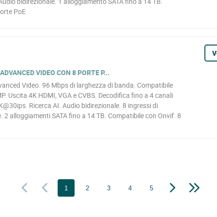
udio bidirezionale. 1 alloggiamento SATA fino a 14 TB.
porte PoE
V
 ADVANCED VIDEO CON 8 PORTE P...
vanced Video. 96 Mbps di larghezza di banda. Compatibile
MP. Uscita 4K HDMI, VGA e CVBS. Decodifica fino a 4 canali
30ips. Ricerca AI. Audio bidirezionale. 8 ingressi di
me. 2 alloggiamenti SATA fino a 14 TB. Compatibile con Onvif. 8
1
2
3
4
5