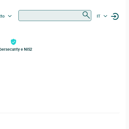
Ricerca
tto
IT
bersecurity e NIS2