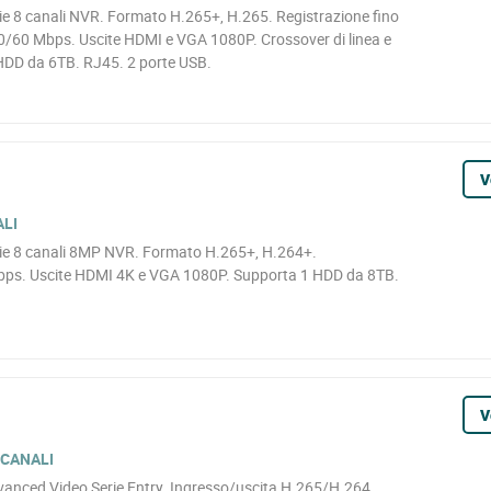
 8 canali NVR. Formato H.265+, H.265. Registrazione fino
0/60 Mbps. Uscite HDMI e VGA 1080P. Crossover di linea e
HDD da 6TB. RJ45. 2 porte USB.
V
ALI
e 8 canali 8MP NVR. Formato H.265+, H.264+.
bps. Uscite HDMI 4K e VGA 1080P. Supporta 1 HDD da 8TB.
V
 CANALI
vanced Video Serie Entry. Ingresso/uscita H.265/H.264.