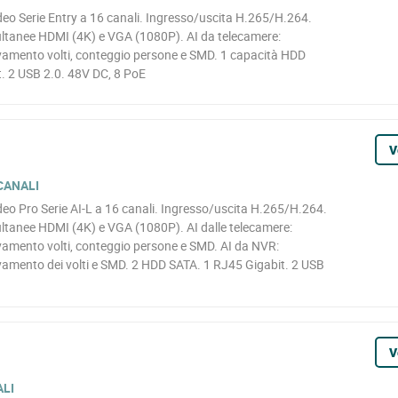
o Serie Entry a 16 canali. Ingresso/uscita H.265/H.264.
ltanee HDMI (4K) e VGA (1080P). AI da telecamere:
levamento volti, conteggio persone e SMD. 1 capacità HDD
. 2 USB 2.0. 48V DC, 8 PoE
V
 CANALI
o Pro Serie AI-L a 16 canali. Ingresso/uscita H.265/H.264.
tanee HDMI (4K) e VGA (1080P). AI dalle telecamere:
evamento volti, conteggio persone e SMD. AI da NVR:
evamento dei volti e SMD. 2 HDD SATA. 1 RJ45 Gigabit. 2 USB
V
ALI