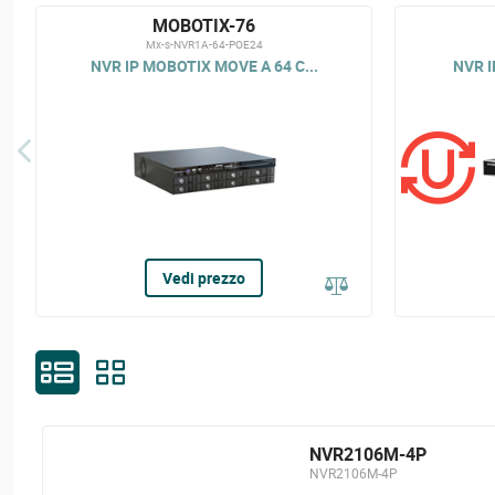
MOBOTIX-76
Mx-s-NVR1A-64-POE24
NVR IP MOBOTIX MOVE A 64 C...
NVR I
Vedi prezzo
NVR2106M-4P
NVR2106M-4P