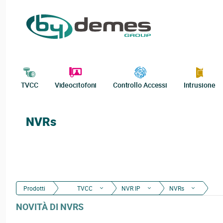
TVCC
Videocitofoni
Controllo Accessi
Intrusione
NVRs
Prodotti
TVCC
NVR IP
NVRs
NOVITÀ DI NVRS