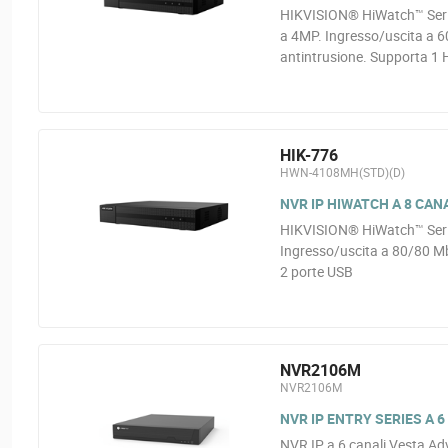
HIKVISION® HiWatch™ Serie
a 4MP. Ingresso/uscita a 6
antintrusione. Supporta 1 
HIK-776
HWN-4108MH(STD)(D)
NVR IP HIWATCH A 8 CAN
HIKVISION® HiWatch™ Seri
Ingresso/uscita a 80/80 M
2 porte USB
NVR2106M
NVR2106M
NVR IP ENTRY SERIES A 6
NVR IP a 6 canali Vesta Ad