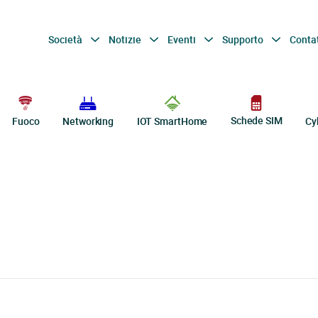
Società
Notizie
Eventi
Supporto
Conta
Schede SIM
Fuoco
Networking
IOT SmartHome
Cy