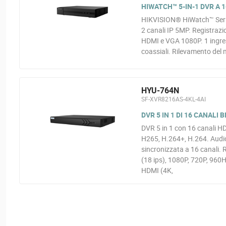
HIWATCH™ 5-IN-1 DVR A 1
HIKVISION® HiWatch™ Serie
2 canali IP 5MP. Registraz
HDMI e VGA 1080P. 1 ingres
coassiali. Rilevamento del
HYU-764N
SF-XVR8216AS-4KL-4AI
DVR 5 IN 1 DI 16 CANALI B
DVR 5 in 1 con 16 canali 
H265, H.264+, H.264. Audio 
sincronizzata a 16 canali. 
(18 ips), 1080P, 720P, 960H
HDMI (4K,