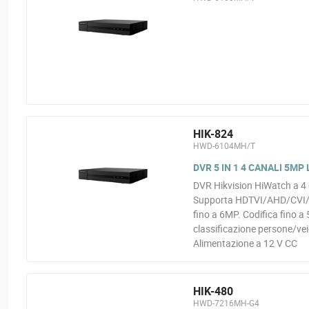
HIK-824
HWD-6104MH/T
DVR 5 IN 1 4 CANALI 5MP 
DVR Hikvision HiWatch a 4 
Supporta HDTVI/AHD/CVI/CV
fino a 6MP. Codifica fino 
classificazione persone/vei
Alimentazione a 12 V CC
HIK-480
HWD-7216MH-G4