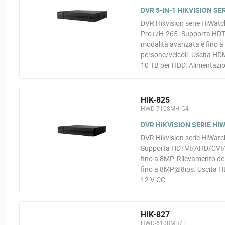
DVR 5-IN-1 HIKVISION SE
DVR Hikvision serie HiWatc
Pro+/H.265. Supporta HDTV
modalità avanzata e fino a
persone/veicoli. Uscita HD
10 TB per HDD. Alimentazi
HIK-825
HWD-7108MH-G4
DVR HIKVISION SERIE HIWA
DVR Hikvision serie HiWatc
Supporta HDTVI/AHD/CVI/CV
fino a 8MP. Rilevamento del
fino a 8MP@8ips. Uscita HD
12 V CC.
HIK-827
HWD-6108MH/T