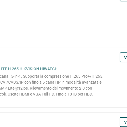
V
LITE H.265 HIKVISION HIWATCH...
canali 5-in-1. Supporta la compressione H.265 Pro+/H.265.
I/CVBS/IP con fino a 6 canali IP in modalità avanzata e
a 5MP Lite@12ips. Rilevamento del movimento 2.0 con
coli. Uscite HDMI e VGA Full HD. Fino a 10TB per HDD.
V