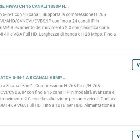
RIE HIWATCH 16 CANALI 1080P H...
h 5-in-1 con 16 canali. Supporta la compressione H.265
I/AHD/CVI/CVI/CVBS/IP con fino a 24 canali IP in
 6MP. Rilevamento del movimento 2.0 con classificazione
MI 4K e VGA Full HD. Larghezza di banda di 128 Mbps. Fino a
o
V
TCH 5-IN-1 A 8 CANALI E 8MP ...
h a 8 canali 5-in-1. Compressione H.265 Pro+/H.265.
I/CVBS/IP con fino a 16 canali IP in modalità avanzata e
 movimento 2.0 con classificazione persone/veicoli. Codifica
MI 4K e VGA Full HD. Fino a 10TB per HDD. Alimentazione a
V