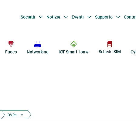
Società
Notizie
Eventi
Supporto
Conta
Schede SIM
Fuoco
Networking
IOT SmartHome
Cy
DVRs