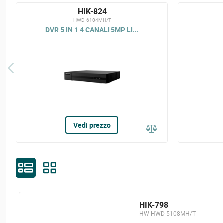
HIK-824
HWD-6104MH/T
DVR 5 IN 1 4 CANALI 5MP LI...
Vedi prezzo
HIK-798
HW-HWD-5108MH/T