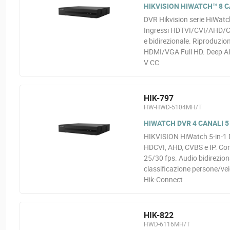
HIKVISION HIWATCH™ 8 C
DVR Hikvision serie HiWatc
Ingressi HDTVI/CVI/AHD/CVB
e bidirezionale. Riproduzion
HDMI/VGA Full HD. Deep AI
V CC
HIK-797
HW-HWD-5104MH/T
HIWATCH DVR 4 CANALI 5 
HIKVISION HiWatch 5-in-1 D
HDCVI, AHD, CVBS e IP. Com
25/30 fps. Audio bidirezio
classificazione persone/ve
Hik-Connect
HIK-822
HWD-6116MH/T