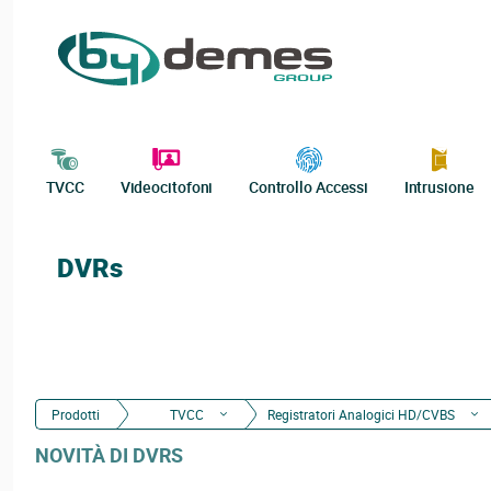
TVCC
Videocitofoni
Controllo Accessi
Intrusione
DVRs
Prodotti
TVCC
Registratori Analogici HD/CVBS
NOVITÀ DI DVRS