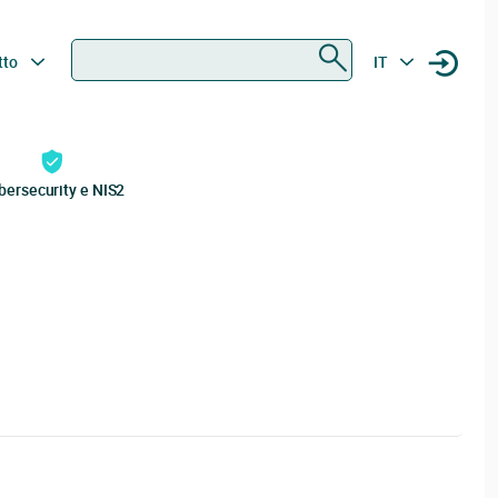
Ricerca
tto
IT
bersecurity e NIS2