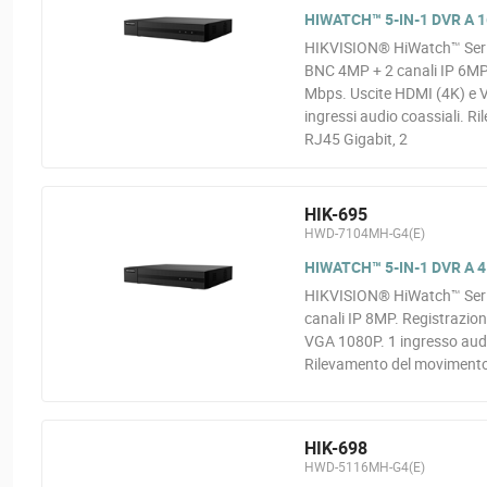
HIWATCH™ 5-IN-1 DVR A 1
HIKVISION® HiWatch™ Serie
BNC 4MP + 2 canali IP 6MP
Mbps. Uscite HDMI (4K) e V
ingressi audio coassiali. 
RJ45 Gigabit, 2
HIK-695
HWD-7104MH-G4(E)
HIWATCH™ 5-IN-1 DVR A 4
HIKVISION® HiWatch™ Serie
canali IP 8MP. Registrazi
VGA 1080P. 1 ingresso audio
Rilevamento del movimento
HIK-698
HWD-5116MH-G4(E)