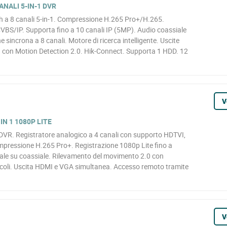
ANALI 5-IN-1 DVR
h a 8 canali 5-in-1. Compressione H.265 Pro+/H.265.
S/IP. Supporta fino a 10 canali IP (5MP). Audio coassiale
e sincrona a 8 canali. Motore di ricerca intelligente. Uscite
 con Motion Detection 2.0. Hik-Connect. Supporta 1 HDD. 12
V
IN 1 1080P LITE
VR. Registratore analogico a 4 canali con supporto HDTVI,
pressione H.265 Pro+. Registrazione 1080p Lite fino a
nale su coassiale. Rilevamento del movimento 2.0 con
icoli. Uscita HDMI e VGA simultanea. Accesso remoto tramite
V