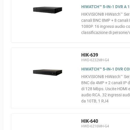
HIWATCH™ 5-IN-1 DVR A 1
HIKVISION® HiWatch™ Serie
canali BNC 8MP + 8 canali
1080P. 16 ingressi audio co
classificazione di persone/
HIK-639
HWD-6232MH-G4
HIWATCH™ 5-IN-1 DVR CO
HIKVISION® HiWatch™ Serie
BNC da 4MP + 2 canali IP 
di 128 Mbps. Uscite HDMI e
audio RCA. 32 ingressi aud
da 10TB, 1 RJ4
HIK-640
HWD-6216MH-G4