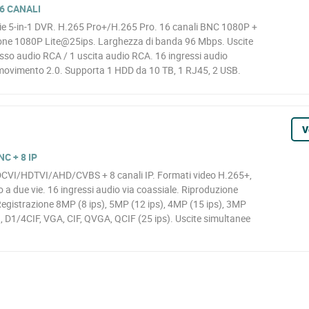
6 CANALI
 5-in-1 DVR. H.265 Pro+/H.265 Pro. 16 canali BNC 1080P +
ione 1080P Lite@25ips. Larghezza di banda 96 Mbps. Uscite
so audio RCA / 1 uscita audio RCA. 16 ingressi audio
 movimento 2.0. Supporta 1 HDD da 10 TB, 1 RJ45, 2 USB.
V
NC + 8 IP
HDCVI/HDTVI/AHD/CVBS + 8 canali IP. Formati video H.265+,
a due vie. 16 ingressi audio via coassiale. Riproduzione
Registrazione 8MP (8 ips), 5MP (12 ips), 4MP (15 ips), 3MP
, D1/4CIF, VGA, CIF, QVGA, QCIF (25 ips). Uscite simultanee