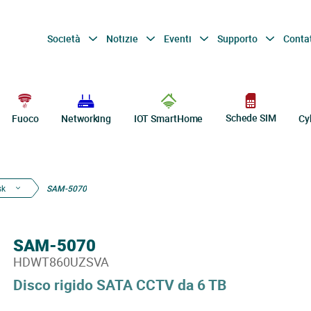
Società
Notizie
Eventi
Supporto
Conta
Schede SIM
Fuoco
Networking
IOT SmartHome
Cy
sk
SAM-5070
SAM-5070
HDWT860UZSVA
Disco rigido SATA CCTV da 6 TB