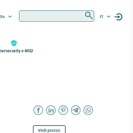
Ricerca
tto
IT
bersecurity e NIS2
Vedi prezzo