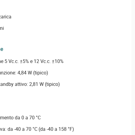
carica
ni
ne
ne 5 Vc.c. ±5% e 12 Vc.c. ±10%
nzione: 4,84 W (tipico)
andby attivo: 2,81 W (tipico)
mento da 0 a 70 °C
a: da -40 a 70 °C (da -40 a 158 °F)