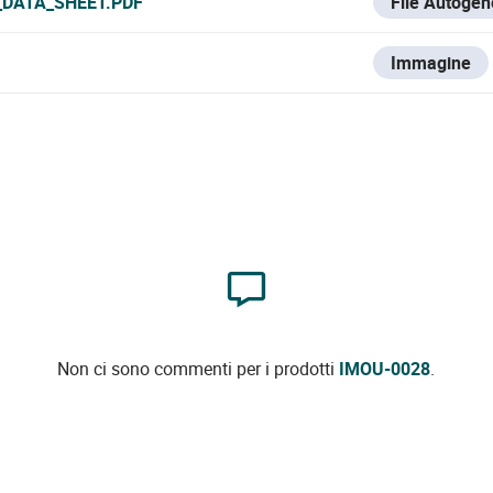
_DATA_SHEET.PDF
File Autogen
Immagine
Non ci sono commenti per i prodotti
IMOU-0028
.