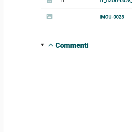
IT
IT_IMOU-0028
IMOU-0028
commenti