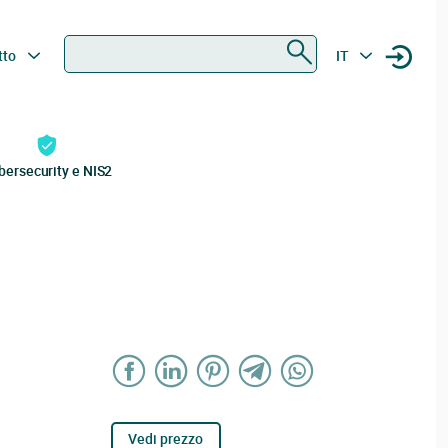
Ricerca
tto
IT
bersecurity e NIS2
Vedi prezzo