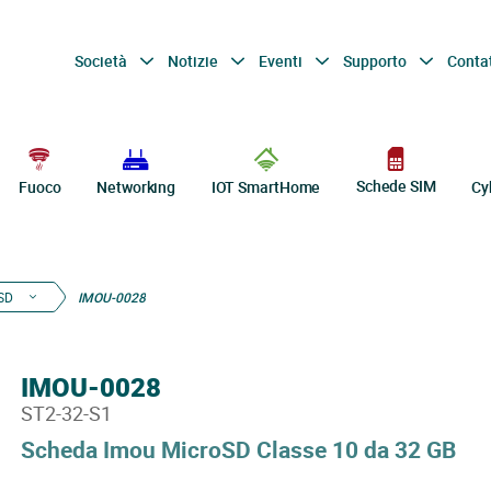
Società
Notizie
Eventi
Supporto
Conta
Schede SIM
Fuoco
Networking
IOT SmartHome
Cy
SD
IMOU-0028
IMOU-0028
ST2-32-S1
Scheda Imou MicroSD Classe 10 da 32 GB