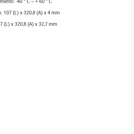
ento: -40 ° C ~ + 60 ° C
: 107 (L) x 320,8 (A) x 4 mm
07 (L) x 320,8 (A) x 32,7 mm