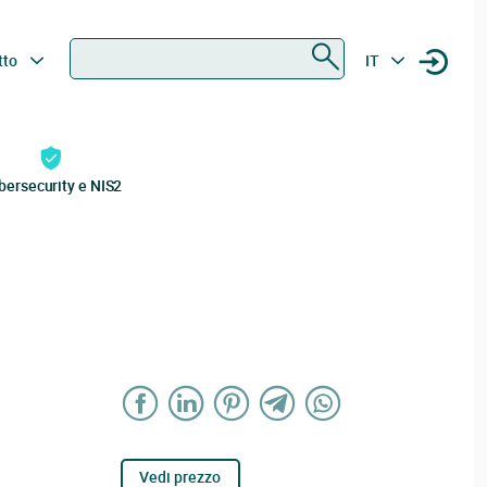
Ricerca
tto
IT
bersecurity e NIS2
Vedi prezzo