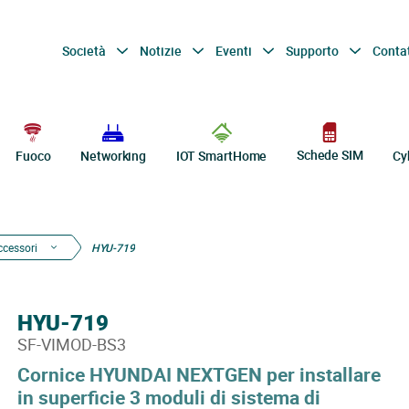
Società
Notizie
Eventi
Supporto
Conta
Schede SIM
Fuoco
Networking
IOT SmartHome
Cy
ccessori
HYU-719
HYU-719
SF-VIMOD-BS3
Cornice HYUNDAI NEXTGEN per installare
in superficie 3 moduli di sistema di