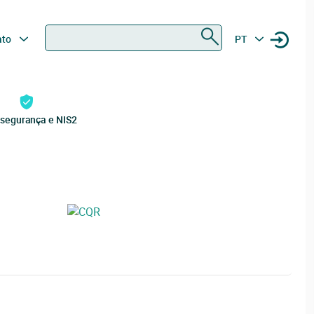
Procurar
ato
PT
rsegurança e NIS2