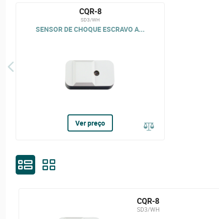
CQR-8
SD3/WH
SENSOR DE CHOQUE ESCRAVO A...
Ver preço
CQR-8
SD3/WH