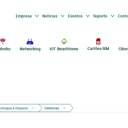
Empresa
Notícias
Eventos
Suporte
Cont
Cartões SIM
cêndio
Networking
IOT SmartHome
Cibe
e choque e impacto
Detetores