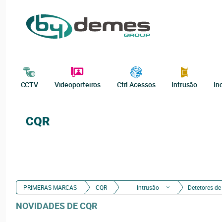
CCTV
Videoporteiros
Ctrl Acessos
Intrusão
In
CQR
PRIMERAS MARCAS
CQR
Intrusão
Detetores d
NOVIDADES DE CQR