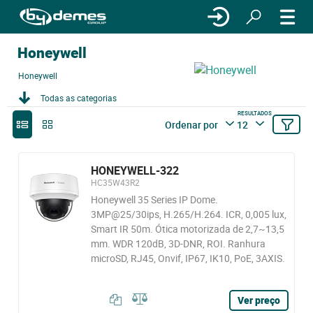
Honeywell
Honeywell
Todas as categorias
RESULTADOS
Ordenar por
12
HONEYWELL-322
HC35W43R2
Honeywell 35 Series IP Dome.
3MP@25/30ips, H.265/H.264. ICR, 0,005 lux,
Smart IR 50m. Ótica motorizada de 2,7~13,5
mm. WDR 120dB, 3D-DNR, ROI. Ranhura
microSD, RJ45, Onvif, IP67, IK10, PoE, 3AXIS.
Ver preço