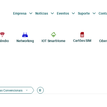
Empresa
Notícias
Eventos
Suporte
Cont
Cartões SIM
cêndio
Networking
IOT SmartHome
Cibe
as Convencionais