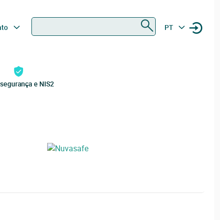
Procurar
ato
PT
rsegurança e NIS2