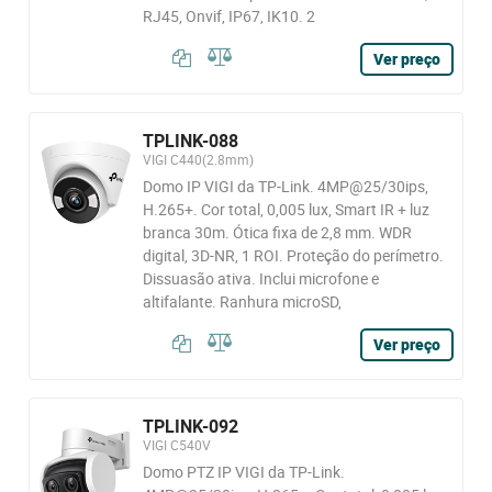
RJ45, Onvif, IP67, IK10. 2
Ver preço
TPLINK-088
VIGI C440(2.8mm)
Domo IP VIGI da TP-Link. 4MP@25/30ips,
H.265+. Cor total, 0,005 lux, Smart IR + luz
branca 30m. Ótica fixa de 2,8 mm. WDR
digital, 3D-NR, 1 ROI. Proteção do perímetro.
Dissuasão ativa. Inclui microfone e
altifalante. Ranhura microSD,
Ver preço
TPLINK-092
VIGI C540V
Domo PTZ IP VIGI da TP-Link.