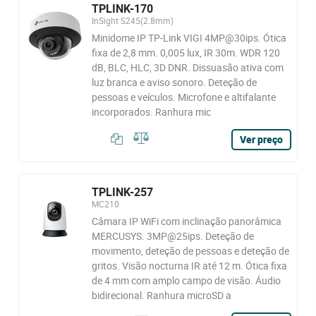
TPLINK-170
InSight S245(2.8mm)
Minidome IP TP-Link VIGI 4MP@30ips. Ótica
fixa de 2,8 mm. 0,005 lux, IR 30m. WDR 120
dB, BLC, HLC, 3D DNR. Dissuasão ativa com
luz branca e aviso sonoro. Deteção de
pessoas e veículos. Microfone e altifalante
incorporados. Ranhura mic
Ver preço
TPLINK-257
MC210
Câmara IP WiFi com inclinação panorâmica
MERCUSYS. 3MP@25ips. Deteção de
movimento, deteção de pessoas e deteção de
gritos. Visão nocturna IR até 12 m. Ótica fixa
de 4 mm com amplo campo de visão. Áudio
bidirecional. Ranhura microSD a