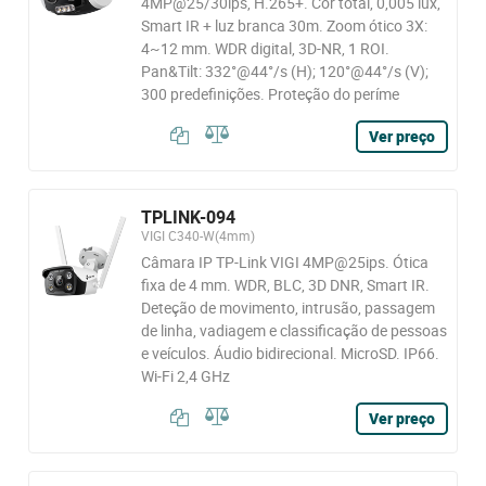
4MP@25/30ips, H.265+. Cor total, 0,005 lux,
Smart IR + luz branca 30m. Zoom ótico 3X:
4~12 mm. WDR digital, 3D-NR, 1 ROI.
Pan&Tilt: 332°@44°/s (H); 120°@44°/s (V);
300 predefinições. Proteção do períme
Ver preço
TPLINK-094
VIGI C340-W(4mm)
Câmara IP TP-Link VIGI 4MP@25ips. Ótica
fixa de 4 mm. WDR, BLC, 3D DNR, Smart IR.
Deteção de movimento, intrusão, passagem
de linha, vadiagem e classificação de pessoas
e veículos. Áudio bidirecional. MicroSD. IP66.
Wi-Fi 2,4 GHz
Ver preço