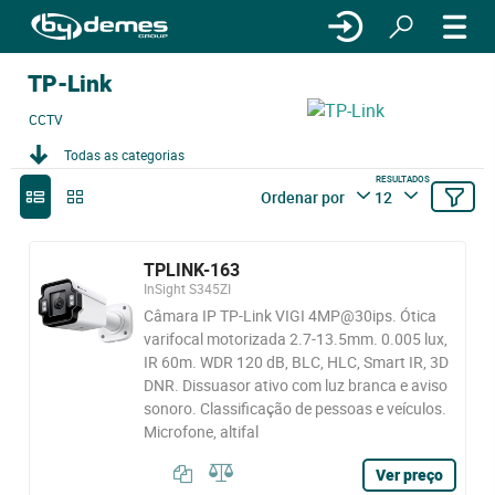
TP-Link
CCTV
Todas as categorias
RESULTADOS
Ordenar por
12
TPLINK-163
InSight S345ZI
Câmara IP TP-Link VIGI 4MP@30ips. Ótica
varifocal motorizada 2.7-13.5mm. 0.005 lux,
IR 60m. WDR 120 dB, BLC, HLC, Smart IR, 3D
DNR. Dissuasor ativo com luz branca e aviso
sonoro. Classificação de pessoas e veículos.
Microfone, altifal
Ver preço