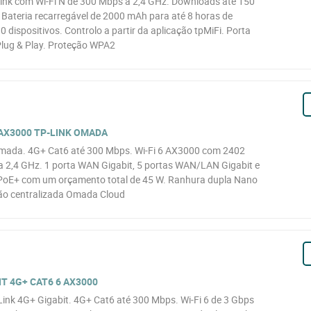
Link com Wi-Fi N de 300 Mbps a 2,4 GHz. Downloads até 150
Bateria recarregável de 2000 mAh para até 8 horas de
0 dispositivos. Controlo a partir da aplicação tpMiFi. Porta
Plug & Play. Proteção WPA2
 AX3000 TP-LINK OMADA
mada. 4G+ Cat6 até 300 Mbps. Wi-Fi 6 AX3000 com 2402
 2,4 GHz. 1 porta WAN Gigabit, 5 portas WAN/LAN Gigabit e
PoE+ com um orçamento total de 45 W. Ranhura dupla Nano
ão centralizada Omada Cloud
IT 4G+ CAT6 6 AX3000
nk 4G+ Gigabit. 4G+ Cat6 até 300 Mbps. Wi-Fi 6 de 3 Gbps