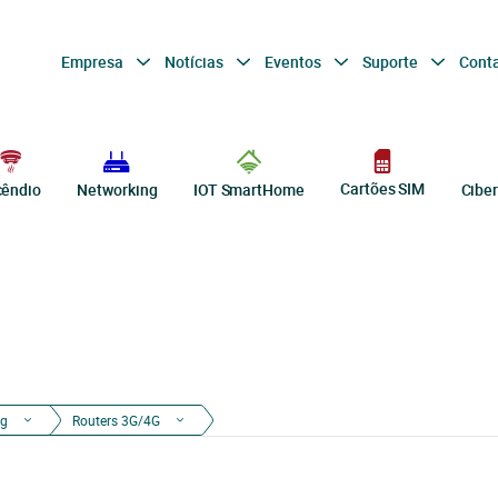
Empresa
Notícias
Eventos
Suporte
Cont
Cartões SIM
cêndio
Networking
IOT SmartHome
Cibe
ng
Routers 3G/4G