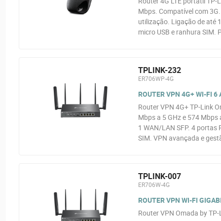
Router 4G LTE portátil TP-
Mbps. Compatível com 3G. 
utilização. Ligação de até 1
micro USB e ranhura SIM. 
TPLINK-232
ER706WP-4G
ROUTER VPN 4G+ WI-FI 6
Router VPN 4G+ TP-Link O
Mbps a 5 GHz e 574 Mbps a
1 WAN/LAN SFP. 4 portas 
SIM. VPN avançada e gest
TPLINK-007
ER706W-4G
ROUTER VPN WI-FI GIGAB
Router VPN Omada by TP-Li