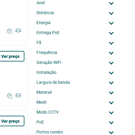
Anel
Distância
Energia
Entrega PoE
Fã
Frequência
Ver preço
Geração WiFi
Instalação
Largura de banda
Material
Mesh
Modo CCTV
Ver preço
PoE
Portos combo