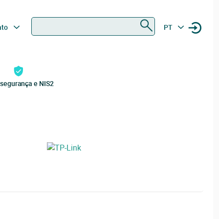
Procurar
ato
PT
rsegurança e NIS2