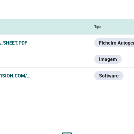
Tipo
A_SHEET.PDF
Ficheiro Autoge
Imagem
VISION.COM/ES/SUPPORT/DOWNLOAD/SOFTWARE/IVMS4200
Software