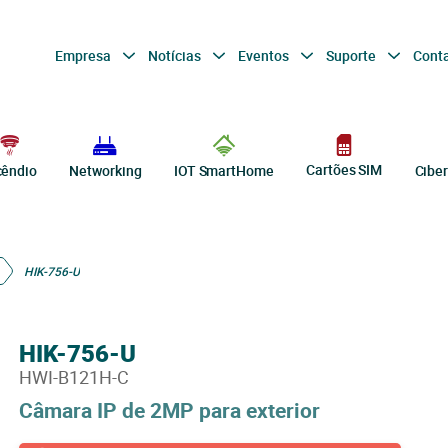
Empresa
Notícias
Eventos
Suporte
Cont
Cartões SIM
cêndio
Networking
IOT SmartHome
Cibe
HIK-756-U
HIK-756-U
HWI-B121H-C
Câmara IP de 2MP para exterior