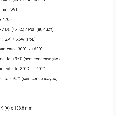
dores Web
S-4200
2V DC (±25%) / PoE (802.3af)
 (12V) / 6,5W (PoE)
amento: -30°C ~ +60°C
ento: ≤95% (sem condensação)
amento de -30°C ~ +60°C
ento: ≤95% (sem condensação)
7,9 (A) x 138,8 mm