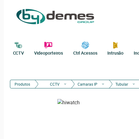
CCTV
Videoporteiros
Ctrl Acessos
Intrusão
In
Produtos
CCTV
Camaras IP
Tubular