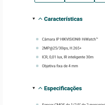
características
Câmara IP HIKVISION® HiWatch™
2MP@25/30ips, H.265+
ICR, 0,01 lux, IR inteligente 30m
Objetiva fixa de 4 mm
especificações
Sensor CMOS de 1/2,9" de 2 megapixé