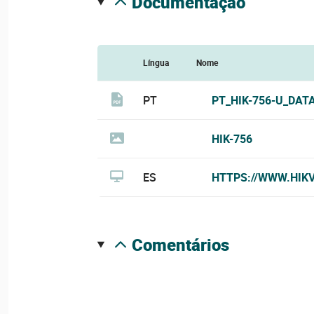
documentação
Língua
Nome
PT
PT_HIK-756-U_DAT
HIK-756
ES
HTTPS://WWW.HIK
comentários