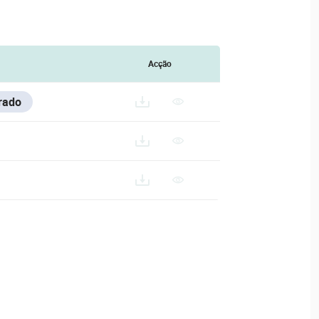
Acção
rado
-SERIES/