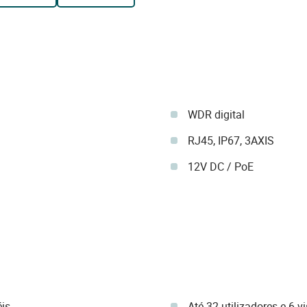
WDR digital
RJ45, IP67, 3AXIS
12V DC / PoE
is
Até 32 utilizadores e 6 