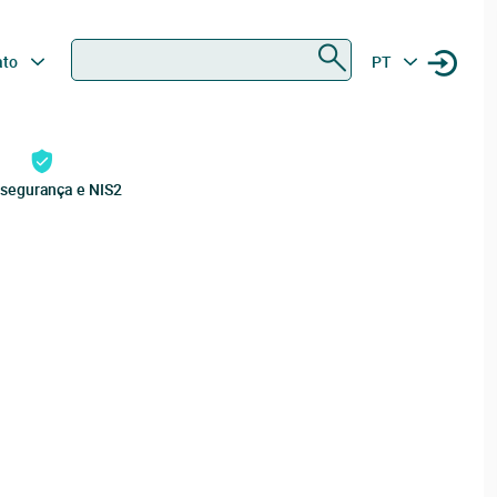
Procurar
ato
PT
rsegurança e NIS2