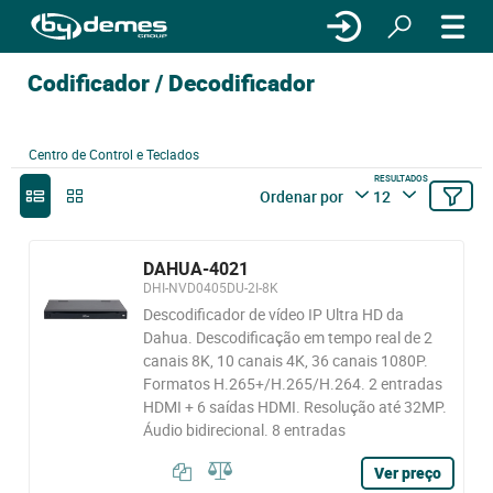
Codificador / Decodificador
Centro de Control e Teclados
RESULTADOS
Ordenar por
12
DAHUA-4021
DHI-NVD0405DU-2I-8K
Descodificador de vídeo IP Ultra HD da
Dahua. Descodificação em tempo real de 2
canais 8K, 10 canais 4K, 36 canais 1080P.
Formatos H.265+/H.265/H.264. 2 entradas
HDMI + 6 saídas HDMI. Resolução até 32MP.
Áudio bidirecional. 8 entradas
Ver preço