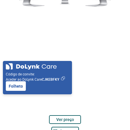
Código de convite:
Aceder ao DoLynk Care
CJKEBFKY
Folheto
Ver preço