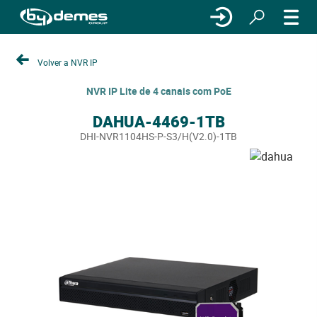
Volver a NVR IP
NVR IP Lite de 4 canais com PoE
DAHUA-4469-1TB
DHI-NVR1104HS-P-S3/H(V2.0)-1TB