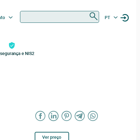
Procurar
ato
PT
rsegurança e NIS2
Ver preço