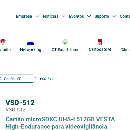
Empresa
Notícias
Eventos
Suporte
Cont
Cartões SIM
cêndio
Networking
IOT SmartHome
Cibe
Cartões SD
VSD-512
VSD-512
VSD-512
Cartão microSDXC UHS-I 512GB VESTA
High-Endurance para videovigilância