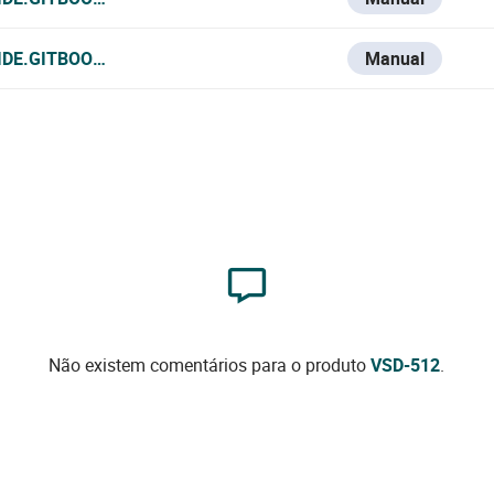
IDE.GITBOOK.IO/VESTA-KNOWLEDGE-BASE/VSD-512
Manual
Não existem comentários para o produto
VSD-512
.