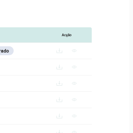
Acção
rado
-512_ES
-512_FR
12_IT