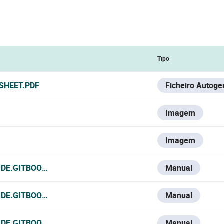
Tipo
SHEET.PDF
Ficheiro Autoge
Imagem
Imagem
IDE.GITBOOK.IO/VESTA-KNOWLEDGE-BASE/V/ESPANOL/VSD
Manual
IDE.GITBOOK.IO/VESTA-KNOWLEDGE-BASE/V/FRANCE-1/VSD
Manual
IDE.GITBOOK.IO/VESTA-KNOWLEDGE-BASE/V/ITALIAN/VSD-5
Manual