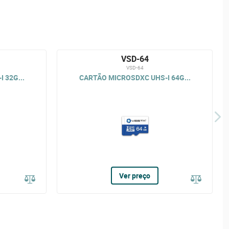
VSD-64
VSD-64
 32G...
CARTÃO MICROSDXC UHS-I 64G...
Ver preço