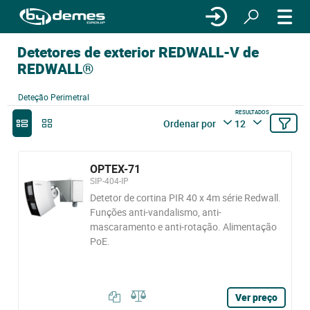
Detetores de exterior REDWALL-V de
REDWALL®
Deteção Perimetral
RESULTADOS
Ordenar por
12
OPTEX-71
SIP-404-IP
Detetor de cortina PIR 40 x 4m série Redwall.
Funções anti-vandalismo, anti-
mascaramento e anti-rotação. Alimentação
PoE.
Ver preço