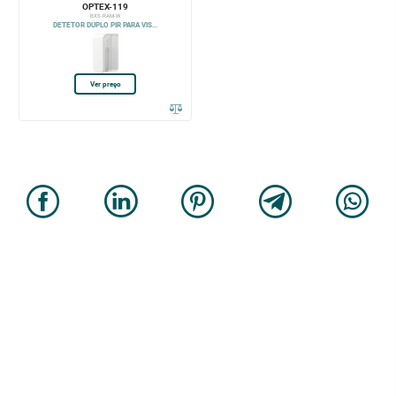
OPTEX-119
BXS-RAM-W
DETETOR DUPLO PIR PARA VIS...
Ver preço