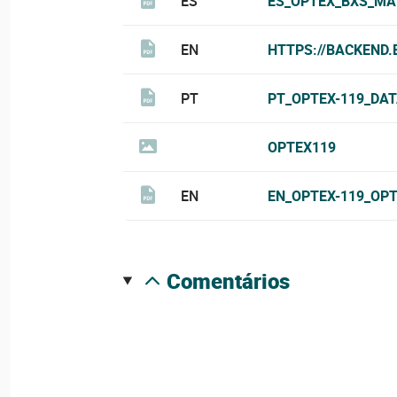
ES
ES_OPTEX_BXS_MA
EN
HTTPS://BACKEND
PT
PT_OPTEX-119_DAT
OPTEX119
EN
EN_OPTEX-119_OP
comentários