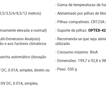
- Gama de temperaturas de f
(2,5/3,5/6/8,5/12 metros)
- Alimentado por pilhas de lít
- Pilhas compatíveis: CR123A 
tremamente elevada e normal)
- Suporte de pilhas:
OPTEX-42
lti-Dimension Analysis)
- Recomenda-se que seja alime
ão e aos factores climáticos
utilizado.
- Consumo máximo: 8mA
 marcha automático (duração
- Dimensões: 199,7 x 92,8 x 9
- Peso: 550 g
 DC, 0.01A, simples, direito ou
10V DC, 0.01A, simples,