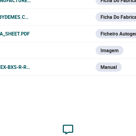
NUFACTURER_DATASHEET.PDF
Ficha Do Fabric
.BYDEMES.COM/ADMIN/PRODUCTOS/PDF/OPTEX-119_MANUF
Ficha Do Fabric
A_SHEET.PDF
Ficheiro Autoge
Imagem
TEX-BXS-R-RAM-BATTERY-MODELS-MANUAL.PDF
Manual