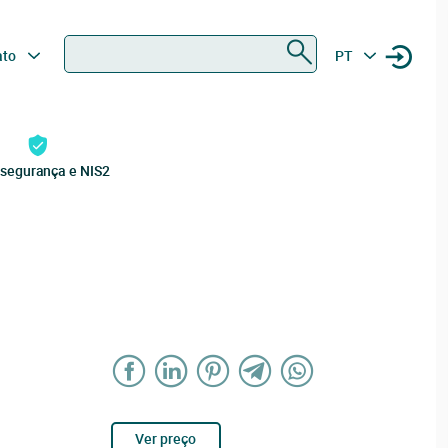
Procurar
ato
PT
rsegurança e NIS2
Ver preço