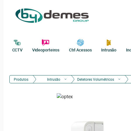
CCTV
Videoporteiros
Ctrl Acessos
Intrusão
In
Produtos
Intrusão
Detetores Volumétricos