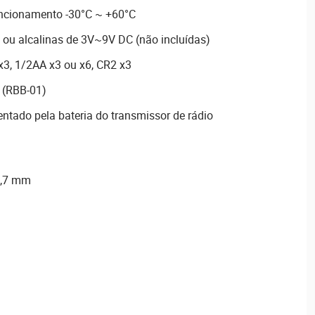
uncionamento -30°C ~ +60°C
io ou alcalinas de 3V~9V DC (não incluídas)
x3, 1/2AA x3 ou x6, CR2 x3
(RBB-01)
ntado pela bateria do transmissor de rádio
8,7 mm