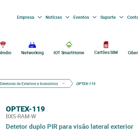
Empresa
Notícias
Eventos
Suporte
Cont
Cartões SIM
cêndio
Networking
IOT SmartHome
Cibe
Detetores de Exteriore e Acessórios
OPTEX-119
OPTEX-119
BXS-RAM-W
Detetor duplo PIR para visão lateral exterior