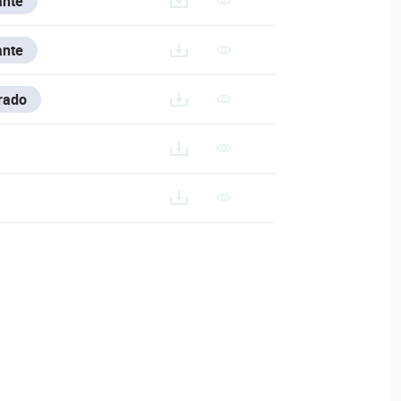
ante
ACTURER_DATA_SHEET_EN.PDF
ante
rado