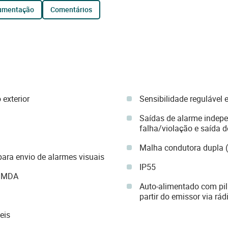
cumentação
comentários
 exterior
Sensibilidade regulável 
Saídas de alarme indepe
falha/violação e saída d
Malha condutora dupla (p
ara envio de alarmes visuais
IP55
 SMDA
Auto-alimentado com pil
partir do emissor via rád
eis