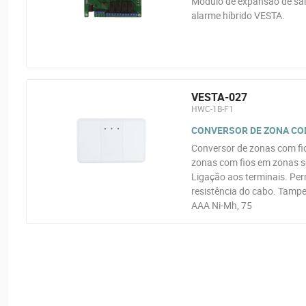
Módulo de expansão de saí
alarme híbrido VESTA.
VESTA-027
HWC-1B-F1
CONVERSOR DE ZONA COM 
Conversor de zonas com fi
zonas com fios em zonas se
Ligação aos terminais. Perm
resistência do cabo. Tamper
AAA Ni-Mh, 75