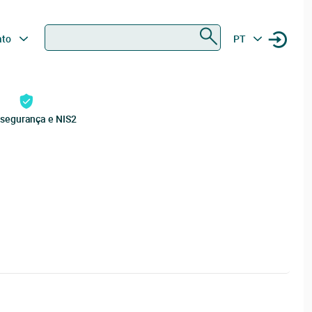
Procurar
ato
PT
rsegurança e NIS2