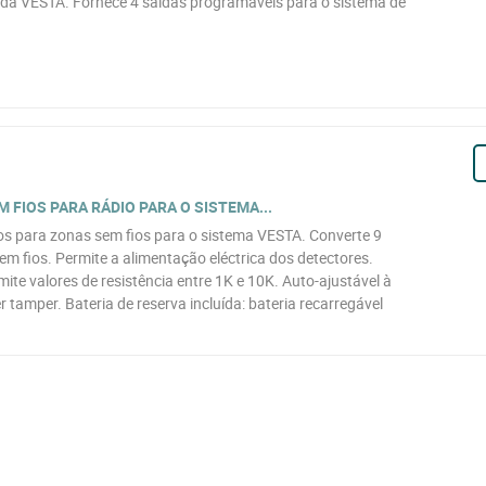
da VESTA. Fornece 4 saídas programáveis para o sistema de
FIOS PARA RÁDIO PARA O SISTEMA...
os para zonas sem fios para o sistema VESTA. Converte 9
m fios. Permite a alimentação eléctrica dos detectores.
ite valores de resistência entre 1K e 10K. Auto-ajustável à
 tamper. Bateria de reserva incluída: bateria recarregável