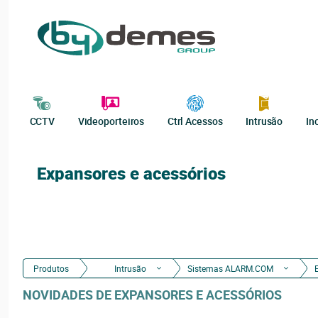
CCTV
Videoporteiros
Ctrl Acessos
Intrusão
In
Expansores e acessórios
Produtos
Intrusão
Sistemas ALARM.COM
NOVIDADES DE EXPANSORES E ACESSÓRIOS