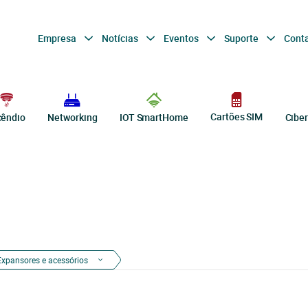
Empresa
Notícias
Eventos
Suporte
Cont
Cartões SIM
cêndio
Networking
IOT SmartHome
Cibe
Expansores e acessórios