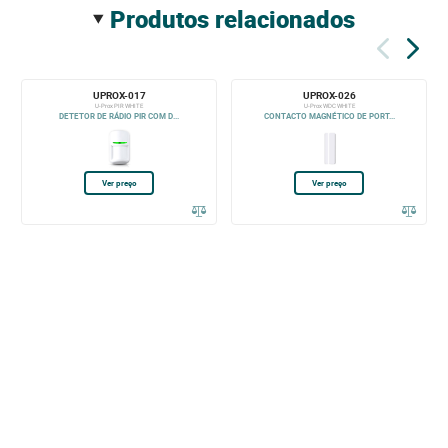
produtos relacionados
UPROX-017
UPROX-026
U-Prox PIR WHITE
U-Prox WDC WHITE
DETETOR DE RÁDIO PIR COM D...
CONTACTO MAGNÉTICO DE PORT...
Ver preço
Ver preço