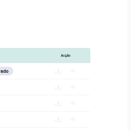
Acção
rado