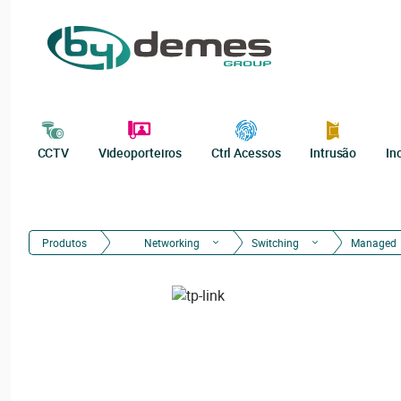
CCTV
Videoporteiros
Ctrl Acessos
Intrusão
In
Produtos
Networking
Switching
Managed