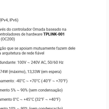
(IPv4, IPv6)
ravés do controlador Omada baseado na
ontroladores de hardware
TPLINK-001
(OC200)
ação que se apoiam mutuamente fazem dele
 arquitetura de rede fiável
edundante: 100V ~ 240V AC, 50/60 Hz
,74W (máximo), 13,33W (em espera)
amento: -40°C ~ +70°C (-40°F ~ +70°F)
mento 5% ~ 90% (sem condensação)
amento 0°C ~ +45°C (32°F ~ +40°F)
ento 10% ~ 90% (sem condensação)