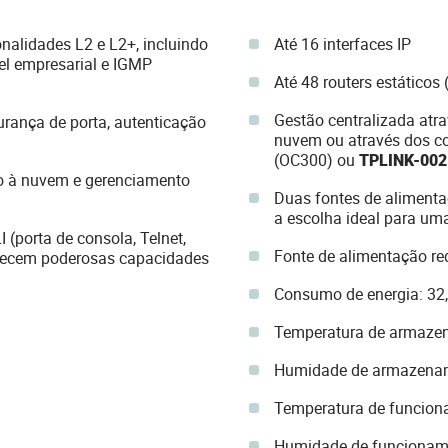
nalidades L2 e L2+, incluindo
Até 16 interfaces IP
el empresarial e IGMP
Até 48 routers estáticos 
Gestão centralizada at
urança de porta, autenticação
nuvem ou através dos c
(OC300) ou
TPLINK-002
o à nuvem e gerenciamento
Duas fontes de aliment
a escolha ideal para uma
(porta de consola, Telnet,
Fonte de alimentação r
recem poderosas capacidades
Consumo de energia: 32
Temperatura de armazen
Humidade de armazena
Temperatura de funcion
Humidade de funcionam