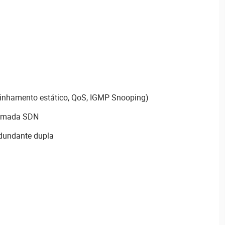
nhamento estático, QoS, IGMP Snooping)
Omada SDN
edundante dupla