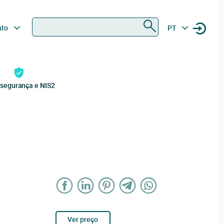
Procurar
ato
PT
rsegurança e NIS2
Ver preço