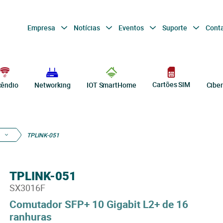
Empresa
Notícias
Eventos
Suporte
Cont
Cartões SIM
cêndio
Networking
IOT SmartHome
Cibe
TPLINK-051
TPLINK-051
SX3016F
Comutador SFP+ 10 Gigabit L2+ de 16
ranhuras