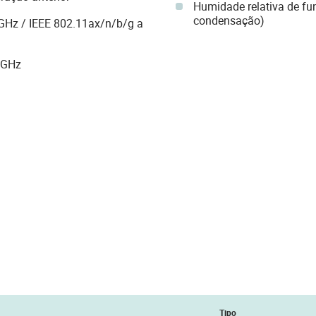
Humidade relativa de f
condensação)
GHz / IEEE 802.11ax/n/b/g a
 GHz
Tipo