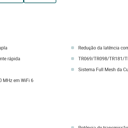
upla
Redução da latência 
nte rápida
TR069/TR098/TR181/T
Sistema Full Mesh da C
60 MHz em WiFi 6
Potência de transmissã