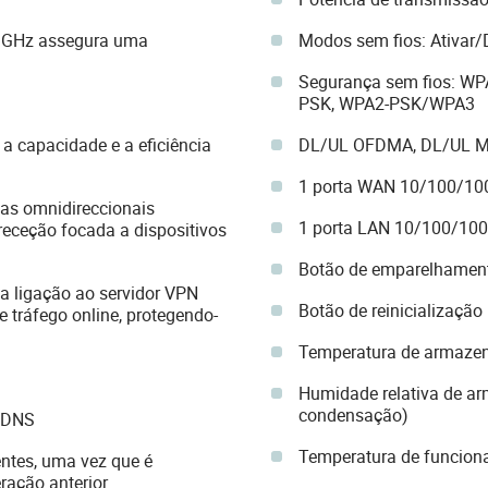
3 GHz assegura uma
Modos sem fios: Ativar/
Segurança sem fios: W
PSK, WPA2-PSK/WPA3
a capacidade e a eficiência
DL/UL OFDMA, DL/UL MU
1 porta WAN 10/100/1
nas omnidireccionais
1 porta LAN 10/100/10
eceção focada a dispositivos
Botão de emparelhamen
a ligação ao servidor VPN
Botão de reinicialização
e tráfego online, protegendo-
Temperatura de armazen
Humidade relativa de 
condensação)
DDNS
Temperatura de funcion
entes, uma vez que é
ração anterior