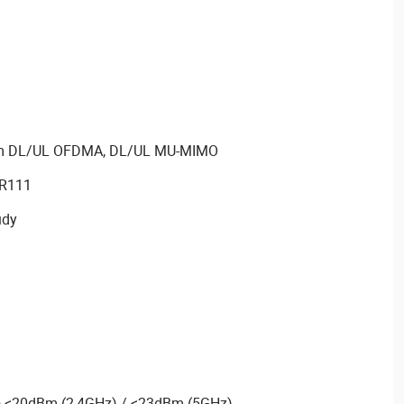
com DL/UL OFDMA, DL/UL MU-MIMO
R111
udy
o <20dBm (2,4GHz) / <23dBm (5GHz)