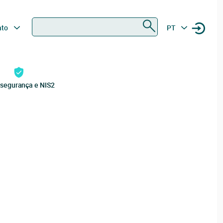
Procurar
ato
PT
rsegurança e NIS2