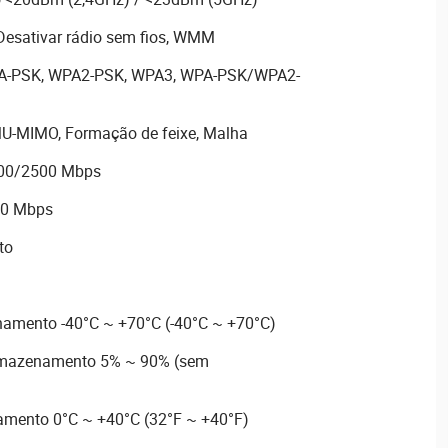
Desativar rádio sem fios, WMM
PA-PSK, WPA2-PSK, WPA3, WPA-PSK/WPA2-
-MIMO, Formação de feixe, Malha
000/2500 Mbps
00 Mbps
to
amento -40°C ~ +70°C (-40°C ~ +70°C)
armazenamento 5% ~ 90% (sem
amento 0°C ~ +40°C (32°F ~ +40°F)