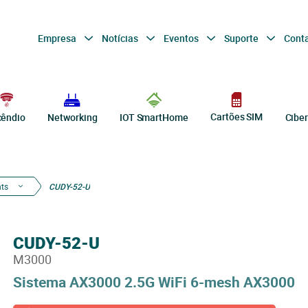
Empresa
Notícias
Eventos
Suporte
Cont
Cartões SIM
cêndio
Networking
IOT SmartHome
Cibe
nts
CUDY-52-U
CUDY-52-U
M3000
Sistema AX3000 2.5G WiFi 6-mesh AX3000