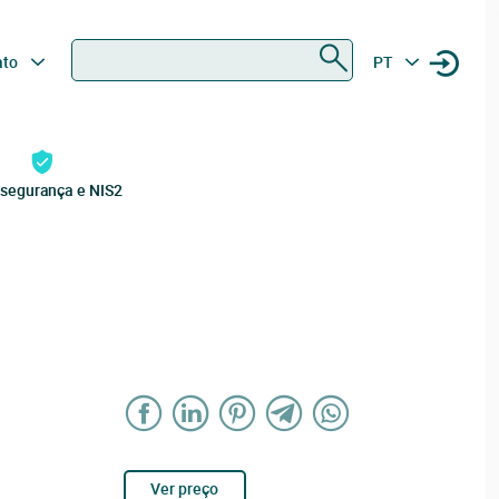
Procurar
ato
PT
rsegurança e NIS2
Ver preço