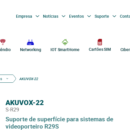
Empresa
Notícias
Eventos
Suporte
Cont
Cartões SIM
cêndio
Networking
IOT SmartHome
Cibe
os
AKUVOX-22
AKUVOX-22
S-R29
Suporte de superfície para sistemas de
videoporteiro R29S