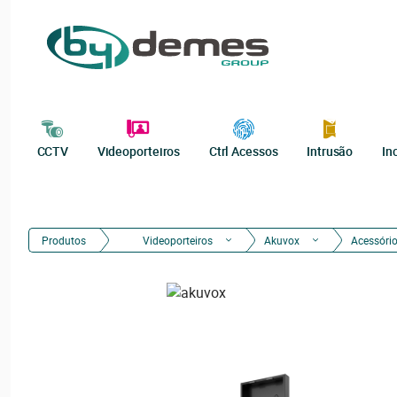
CCTV
Videoporteiros
Ctrl Acessos
Intrusão
In
Produtos
Videoporteiros
Akuvox
Acessóri